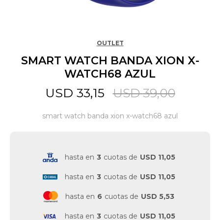
Jardín y Aire Libre
OUTLET
SMART WATCH BANDA XION X-
Mascotas
WATCH68 AZUL
USD
33,15
USD
39,00
Bazar
smart watch banda xion x-watch68 azul
Juguetes y artículos para bebé
hasta en
3
cuotas de
USD 11,05
Gastronomía
hasta en
3
cuotas de
USD 11,05
hasta en
6
cuotas de
USD 5,53
Ferretería
hasta en
3
cuotas de
USD 11,05