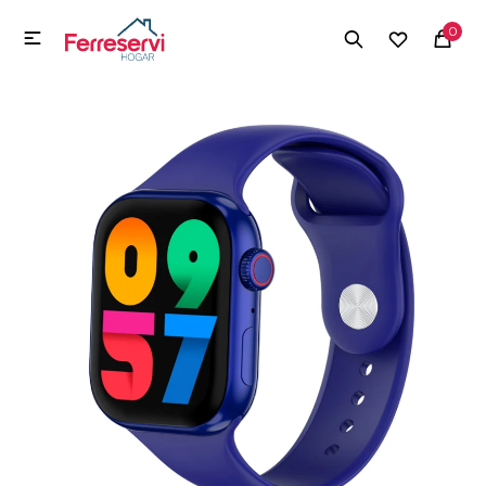
MI CUENTA
0

Menú
Herramientas y Construcción
Electrodomésticos
Herramientas y Construcción
Electrodomésticos
Tecnología
Deportes
Camping