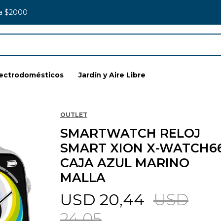
 a $2000
lectrodomésticos
Jardín y Aire Libre
OUTLET
SMARTWATCH RELOJ
SMART XION X-WATCH6
CAJA AZUL MARINO
MALLA
USD
20,44
USD
24,05