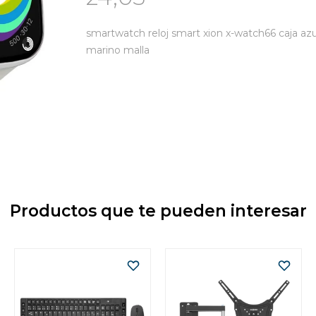
smartwatch reloj smart xion x-watch66 caja azu
marino malla
Productos que te pueden interesar