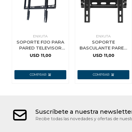
ENXUTA
ENXUTA
SOPORTE FIJO PARA
SOPORTE
PARED TELEVISOR
BASCULANTE PARED
LED 26 A 65 PULG
TELEVISOR LED 14 A
USD
11,00
USD
11,00
ENXUTA
43 PULG ENXUTA
STENXF322665
Suscríbete a nuestra newslette
Recibe todas las novedades y ofertas de nuestr