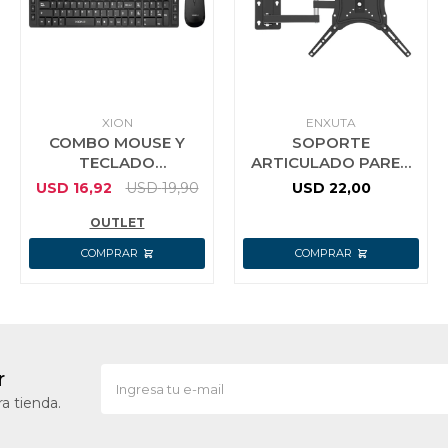
XION
ENXUTA
COMBO MOUSE Y
SOPORTE
TECLADO
ARTICULADO PARED
INALAMBRICO XION
TELEVISOR LED 14 A
USD
16,92
USD
19,90
USD
22,00
55 PULG ENXUTA
OUTLET
r
a tienda.