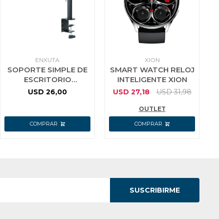
ENXUTA
XION
SOPORTE SIMPLE DE
SMART WATCH RELOJ
ESCRITORIO
INTELIGENTE XION
MONITOR LED 14 A 27
USD
26,00
USD
27,18
USD
31,98
PULG ENXUTA
OUTLET
SUSCRIBIRME