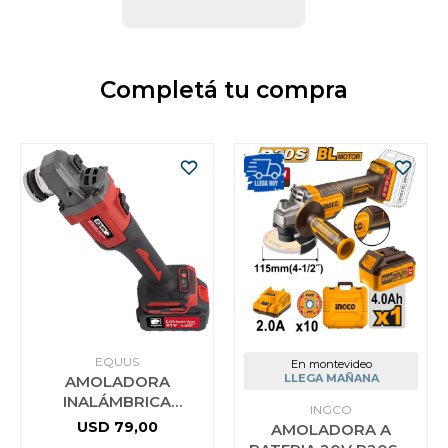
Completá tu compra
EQUUS
En montevideo
LLEGA MAÑANA
AMOLADORA
INALÁMBRICA
INGCO
BRUSHLESS 21V
USD
79,00
AMOLADORA A
EQUUS