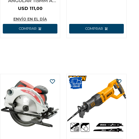
ANGULAR 115MM A
CARGADOR USO
BATERIA P20S 20V
USD
111,00
BRUSHLESS + 5
DISCOS + BAT 4.0AH +
ENVÍO EN EL DÍA
CA