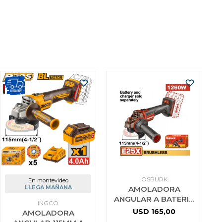
OSBURK
En montevideo
LLEGA MAÑANA
AMOLADORA
ANGULAR A BATERIA
INGCO
25V E25X 115MM (4-
USD
165,00
AMOLADORA
1/2) SIN BATERIA SIN