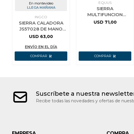
EQUUS
En montevideo
LLEGA MAÑANA
SIERRA
MULTIFUNCION
INGCO
OSCILANTE
USD
71,00
SIERRA CALADORA
CARGADOR 20 V
JS57028 DE MANO
BATERIA 2.0
570W INGCO
USD
63,00
ENVÍO EN EL DÍA
Suscríbete a nuestra newslette
Recibe todas las novedades y ofertas de nuestr
EMPRESA
COMPRA