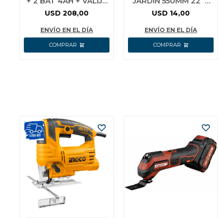
+ 2 BAT 4AH + VALIJA
JARDIN 550MM 22´´
Y DISCOS
WPR2301
USD
208,00
USD
14,00
CAGLI211542
ENVÍO EN EL DÍA
ENVÍO EN EL DÍA