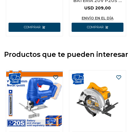
BATERIA 20V P20S 4
1/2´´ BRUSHLESS CON
USD
209,00
INTERRUPTOR DE
SEGURIDAD C/1
ENVÍO EN EL DÍA
Productos que te pueden interesar