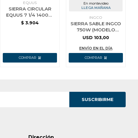
EQUUS
En montevideo
LLEGA MAÑANA
SIERRA CIRCULAR
EQUUS 7 1/4 1400W
INGCO
PROFESIONAL
$
3.904
SIERRA SABLE INGCO
750W (MODELO
NUEVO) 900 A 3300
USD
103,00
RPM RS8008
ENVÍO EN EL DÍA
SUSCRIBIRME
Dirección