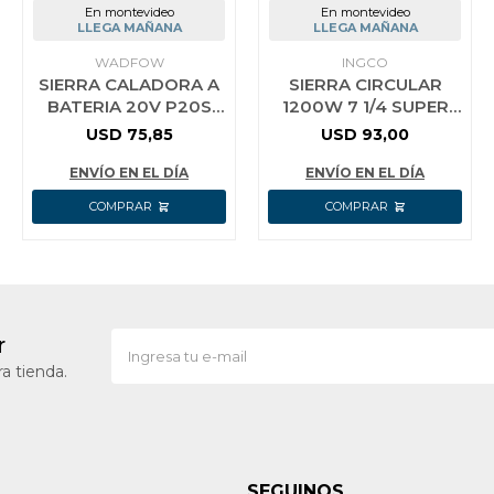
En montevideo
En montevideo
LLEGA MAÑANA
LLEGA MAÑANA
WADFOW
INGCO
SIERRA CALADORA A
SIERRA CIRCULAR
BATERIA 20V P20S
1200W 7 1/4 SUPER
2400RPM 65MM
SELECT INGCO
USD
75,85
USD
93,00
MADERA 8MM METAL
CS18578
WLS1565
ENVÍO EN EL DÍA
ENVÍO EN EL DÍA
r
a tienda.
SEGUINOS