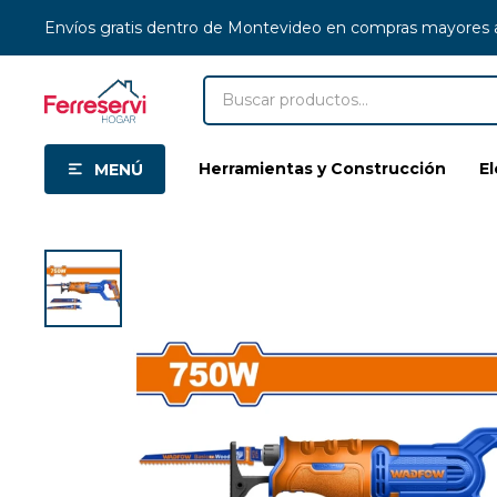
Envíos gratis dentro de Montevideo en compras mayores
Herramientas y Construcción
E
MENÚ