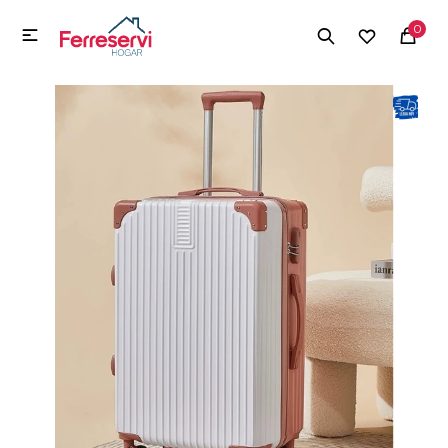
MI CUENTA
0

Menú
Herramientas y Construcción
Electrodomésticos
Herramientas y Construcción
Electrodomésticos
Tecnología
Deportes
Camping