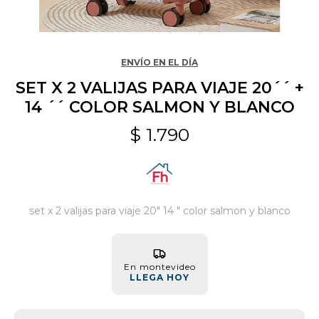
Jardín y Aire Libre
ENVÍO EN EL DÍA
SET X 2 VALIJAS PARA VIAJE 20´´ +
Mascotas
14 ´´ COLOR SALMON Y BLANCO
$
1.790
Bazar
Juguetes y artículos para bebé
set x 2 valijas para viaje 20" 14 " color salmon y blanco
Gastronomía
En montevideo
LLEGA HOY
Ferretería