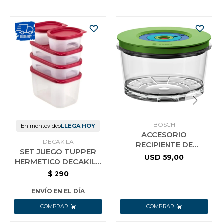
BOSCH
En montevideo
LLEGA HOY
ACCESORIO
DECAKILA
RECIPIENTE DE
SET JUEGO TUPPER
ALMACENAMIENTO AL
USD
59,00
HERMETICO DECAKILA
VACIO MMZV0SB1
5 PIEZAS
$
290
ENVÍO EN EL DÍA