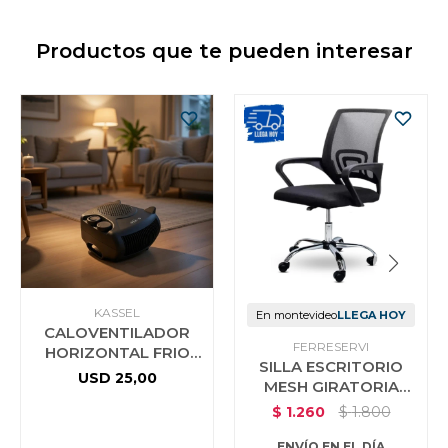
Productos que te pueden interesar
KASSEL
En montevideo
LLEGA HOY
CALOVENTILADOR
FERRESERVI
HORIZONTAL FRIO
SILLA ESCRITORIO
CALOR KASSEL
USD
25,00
MESH GIRATORIA
ERGONOMICA NEGRA
$
1.260
$
1.800
ENVÍO EN EL DÍA