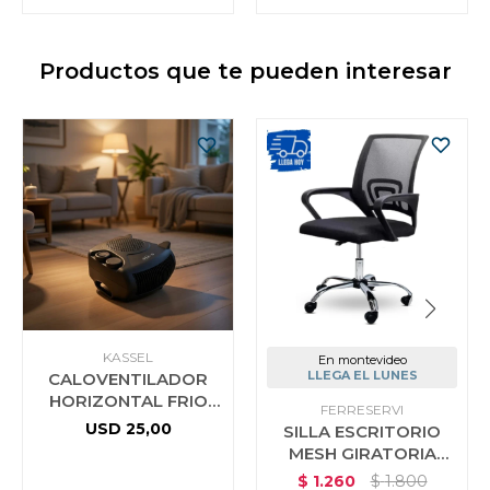
Productos que te pueden interesar
KASSEL
En montevideo
LLEGA EL LUNES
CALOVENTILADOR
HORIZONTAL FRIO
FERRESERVI
CALOR KASSEL
USD
25,00
SILLA ESCRITORIO
MESH GIRATORIA
ERGONOMICA NEGRA
$
1.260
$
1.800