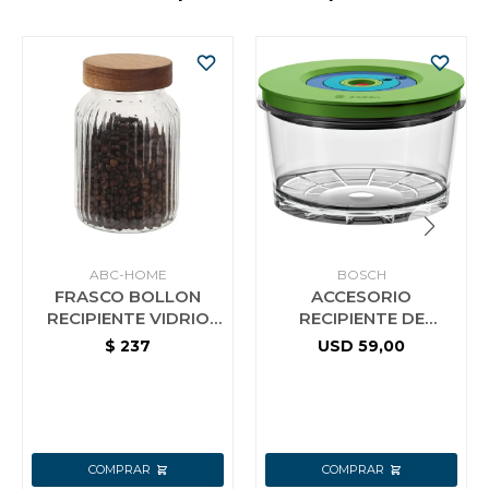
ABC-HOME
BOSCH
FRASCO BOLLON
ACCESORIO
RECIPIENTE VIDRIO
RECIPIENTE DE
C/TAPA DE MADERA
ALMACENAMIENTO AL
$
237
USD
59,00
DE 1000 ML
VACIO MMZV0SB1