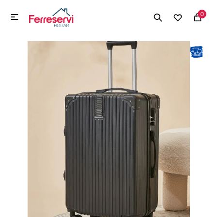
MI CUENTA
0

Menú
Herramientas y Construcción
Electrodomésticos
Herramientas y Construcción
Electrodomésticos
Tecnología
Deportes
Camping