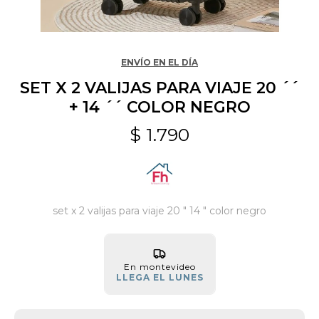
Jardín y Aire Libre
ENVÍO EN EL DÍA
SET X 2 VALIJAS PARA VIAJE 20 ´´
Mascotas
+ 14 ´´ COLOR NEGRO
$
1.790
Bazar
Juguetes y artículos para bebé
set x 2 valijas para viaje 20 " 14 " color negro
Gastronomía
En montevideo
LLEGA EL LUNES
Ferretería