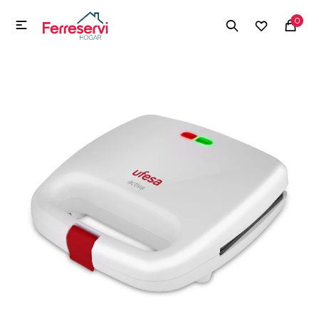
MI CUENTA
0

Menú
Herramientas y Construcción
Electrodomésticos
Herramientas y Construcción
Electrodomésticos
Tecnología
Deportes
Camping