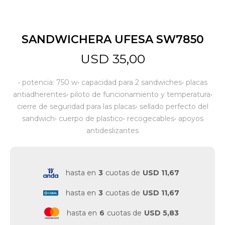
Jardín y Aire Libre
SANDWICHERA UFESA SW7850
USD
35,00
Mascotas
• potencia: 750 w• capacidad para 2 sandwiches• placas
antiadherentes• piloto de funcionamiento y temperatura•
Bazar
cierre de seguridad para las placas• sellado perfecto del
sandwich• cuerpo de plastico• recogecables• apoyos
antideslizantes
Juguetes y artículos para bebé
hasta en
3
cuotas de
USD 11,67
Gastronomía
hasta en
3
cuotas de
USD 11,67
Ferretería
hasta en
6
cuotas de
USD 5,83