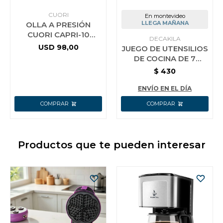
CUORI
En montevideo
LLEGA MAÑANA
OLLA A PRESIÓN
CUORI CAPRI-10
DECAKILA
ACERO INOX.
USD
98,00
JUEGO DE UTENSILIOS
DE COCINA DE 7
PIEZAS KMTT046B
$
430
ENVÍO EN EL DÍA
Productos que te pueden interesar