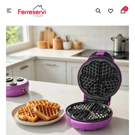
MI CUENTA
0

Menú
Herramientas y Construcción
Electrodomésticos
Herramientas y Construcción
Electrodomésticos
Tecnología
Deportes
Camping