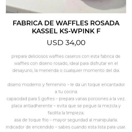
Jardín y Aire Libre
FABRICA DE WAFFLES ROSADA
KASSEL KS-WPINK F
Mascotas
USD
34,00
prepara deliciosos waffles caseros con esta fabrica de
Bazar
waffles con diseno rosado, ideal para disfrutar en el
desayuno, la merienda o cualquier momento del dia.
Juguetes y artículos para bebé
diseno moderno y femenino – le da un toque encantador
a tu cocina
capacidad para 5 gofres – prepara varias porciones a la vez.
Gastronomía
placa antiadherente – evita que se pegue la mezcla y
facilita la limpieza.
asa de toque frio – mayor seguridad al manipularla.
Ferretería
indicador de encendido – sabes cuando esta lista para usar.