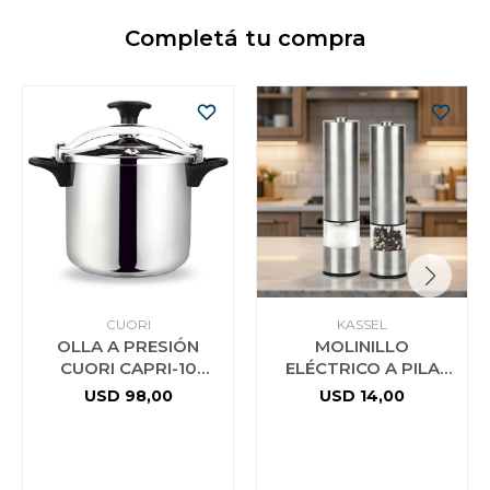
Completá tu compra
CUORI
KASSEL
OLLA A PRESIÓN
MOLINILLO
CUORI CAPRI-10
ELÉCTRICO A PILA
ACERO INOX.
PARA SAL O PIMIENTA
USD
98,00
USD
14,00
KASSEL KS-MPS4