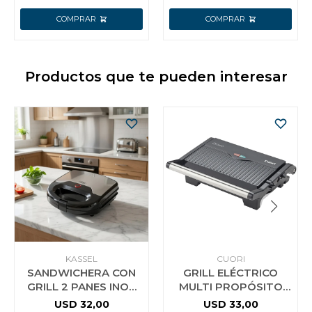
Productos que te pueden interesar
KASSEL
CUORI
SANDWICHERA CON
GRILL ELÉCTRICO
GRILL 2 PANES INOX
MULTI PROPÓSITO
KASSEL
CUORI DRACO 750W
USD
32,00
USD
33,00