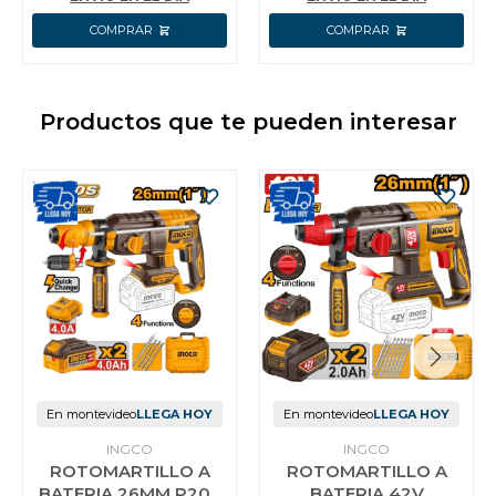
Productos que te pueden interesar
En montevideo
LLEGA HOY
En montevideo
LLEGA HOY
INGCO
INGCO
ROTOMARTILLO A
ROTOMARTILLO A
BATERIA 26MM P20S
BATERIA 42V