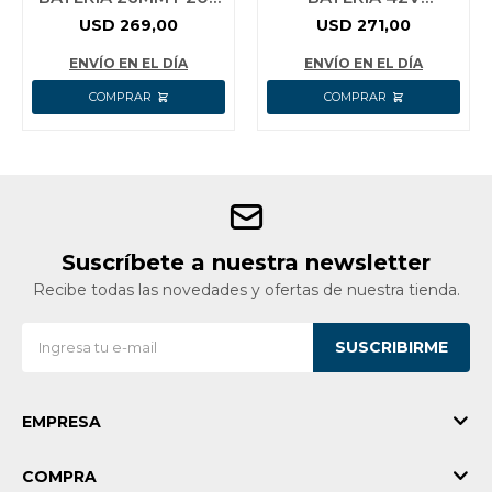
20V 2.5J SDS PLUS + 2
BRUSHLESS SDS PLUS
USD
269,00
USD
271,00
BAT 4.0AH +
2.5J + 6 MECHAS + 2
CARGADOR + AC
CINCEL + 2 BAT
ENVÍO EN EL DÍA
ENVÍO EN EL DÍA
Suscríbete a nuestra newsletter
Recibe todas las novedades y ofertas de nuestra tienda.
SUSCRIBIRME
EMPRESA
COMPRA