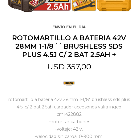
Jardín y Aire Libre
ENVÍO EN EL DÍA
ROTOMARTILLO A BATERIA 42V
Mascotas
28MM 1-1/8´´ BRUSHLESS SDS
PLUS 4.5J C/ 2 BAT 2.5AH +
Bazar
USD
357,00
Juguetes y artículos para bebé
rotomartillo a bateria 42v 28mm 1-1/8" brushless sds plus
Gastronomía
4.5j c/ 2 bat 2.5ah cargador accesorios valija ingco
crhli422882
-motor sin carbones.
Ferretería
-voltaje: 42 v.
-velocidad sin carga: 0-900 rpm.