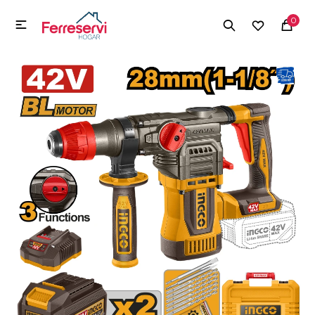
MI CUENTA
0

Menú
Herramientas y Construcción
Electrodomésticos
Herramientas y Construcción
Electrodomésticos
Tecnología
Deportes
Camping