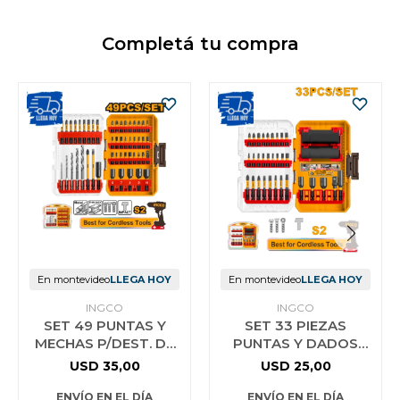
Completá tu compra
En montevideo
LLEGA HOY
En montevideo
LLEGA HOY
INGCO
INGCO
SET 49 PUNTAS Y
SET 33 PIEZAS
MECHAS P/DEST. DE
PUNTAS Y DADOS
IMPAC INGCO
PARA IMPACTO
USD
35,00
USD
25,00
AKDL24906
INGCO AKDL63306
ENVÍO EN EL DÍA
ENVÍO EN EL DÍA