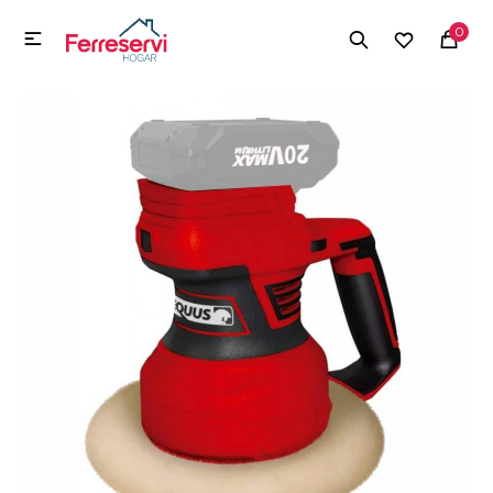
MI CUENTA
0

Menú
Herramientas y Construcción
Electrodomésticos
Herramientas y Construcción
Electrodomésticos
Tecnología
Deportes
Camping