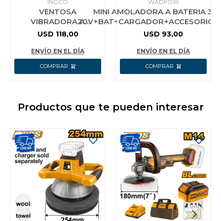
INGCO
WADFOW
VENTOSA
MINI AMOLADORA A BATERIA 3P
VIBRADORA A
20V+BAT+CARGADOR+ACCESORIOS+
BATERIA P20S 20V
WADFOW
USD
118,00
USD
93,00
PARA COLOCAR
CERAMICA C/ BAT
ENVÍO EN EL DÍA
ENVÍO EN EL DÍA
2.0AH + CARGAD
Productos que te pueden interesar