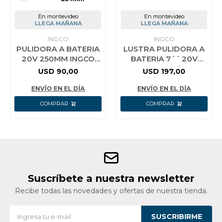
En montevideo
En montevideo
LLEGA MAÑANA
LLEGA MAÑANA
INGCO
INGCO
PULIDORA A BATERIA
LUSTRA PULIDORA A
20V 250MM INGCO
BATERIA 7´´ 20V
COPLI2001 LINEA
P20S BRUSHLESS C/1
USD
90,00
USD
197,00
P20S
BAT + BOLSO DE
HERRAMIENTAS
ENVÍO EN EL DÍA
ENVÍO EN EL DÍA
Suscríbete a nuestra newsletter
Recibe todas las novedades y ofertas de nuestra tienda.
SUSCRIBIRME