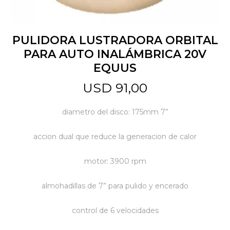
Jardín y Aire Libre
PULIDORA LUSTRADORA ORBITAL
PARA AUTO INALÁMBRICA 20V
EQUUS
Mascotas
USD
91,00
Bazar
diametro del disco: 175mm 7”
accion dual que reduce la generacion de calor
Juguetes y artículos para bebé
motor: 3900 rpm
Gastronomía
almohadillas de 7” para pulido y encerado
control de 6 velocidades
Ferretería