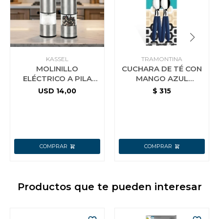
KASSEL
TRAMONTINA
MOLINILLO
CUCHARA DE TÉ CON
ELÉCTRICO A PILA
MANGO AZUL
PARA SAL O PIMIENTA
TRAMONTINA
USD
14,00
$
315
KASSEL KS-MPS4
IPANEMA 12 PZS
Productos que te pueden interesar