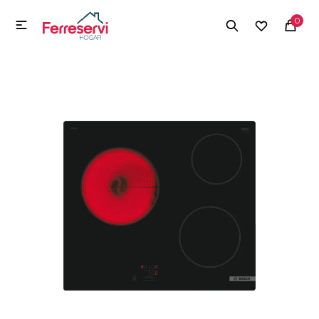
MI CUENTA
0

Menú
Herramientas y Construcción
Electrodomésticos
Herramientas y Construcción
Electrodomésticos
Tecnología
Deportes
Camping