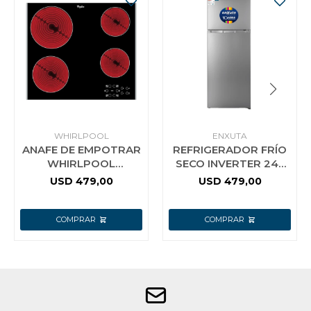
WHIRLPOOL
ENXUTA
ANAFE DE EMPOTRAR
REFRIGERADOR FRÍO
WHIRLPOOL
SECO INVERTER 245
VITROCERAMICA 4
LITROS INOX ENXUTA
USD
479,00
USD
479,00
HORNALLAS
AKT8090LX COLOR
NEGRO