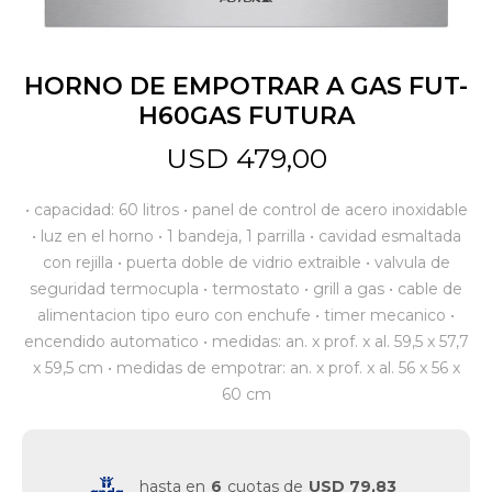
Jardín y Aire Libre
HORNO DE EMPOTRAR A GAS FUT-
H60GAS FUTURA
Mascotas
USD
479,00
• capacidad: 60 litros • panel de control de acero inoxidable
Bazar
• luz en el horno • 1 bandeja, 1 parrilla • cavidad esmaltada
con rejilla • puerta doble de vidrio extraible • valvula de
seguridad termocupla • termostato • grill a gas • cable de
Juguetes y artículos para bebé
alimentacion tipo euro con enchufe • timer mecanico •
encendido automatico • medidas: an. x prof. x al. 59,5 x 57,7
x 59,5 cm • medidas de empotrar: an. x prof. x al. 56 x 56 x
Gastronomía
60 cm
Ferretería
hasta en
6
cuotas de
USD 79,83