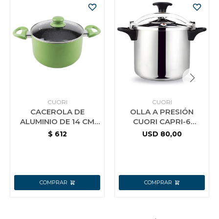
CUORI
CUORI
CACEROLA DE
OLLA A PRESIÓN
ALUMINIO DE 14 CM
CUORI CAPRI-6
CON INTERIOR
ACERO INOX
$
612
USD
80,00
CERAMICO CUORI
VERDE