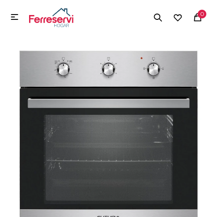
MI CUENTA
0

Menú
Herramientas y Construcción
Electrodomésticos
Herramientas y Construcción
Electrodomésticos
Tecnología
Deportes
Camping