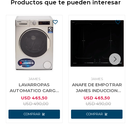
Productos que te pueden interesar
JAMES
JAMES
LAVARROPAS
ANAFE DE EMPOTRAR
AUTOMATICO CARGA
JAMES INDUCCION
FRONTAL JAMES LR
MAGNETICA 4P G3
USD
465,50
USD
465,50
1008 INV S 6 KG
FLEX
USD
490,00
USD
490,00