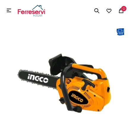
MI CUENTA
0

Menú
Herramientas y Construcción
Electrodomésticos
Herramientas y Construcción
Electrodomésticos
Tecnología
Deportes
Camping