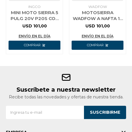
INGCO
WADFOW
MINI MOTO SIERRA 5
MOTOSIERRA
PULG 20V P20S CON
WADFOW A NAFTA 18
BAT Y CARGA INGCO
PULG 1.8 KW 46CC
USD
101,00
USD
101,00
CGSLI20581
ENVÍO EN EL DÍA
ENVÍO EN EL DÍA
Suscríbete a nuestra newsletter
Recibe todas las novedades y ofertas de nuestra tienda.
SUSCRIBIRME