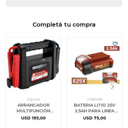
Completá tu compra
EQUUS
OSBURK
ARRANCADOR
BATERIA LITIO 25V
MULTIFUNCIÓN
2.5AH PARA LINEA
PORTÁTIL 16000MAH
E25X USO INDUSTRIAL
USD
195,00
USD
75,00
EQUUS EPOWER-
OSBURK KLBP25251
237BARRANCADOR