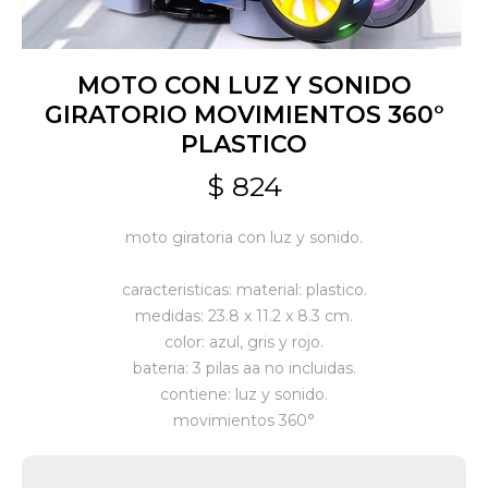
Jardín y Aire Libre
MOTO CON LUZ Y SONIDO
GIRATORIO MOVIMIENTOS 360°
PLASTICO
Mascotas
$
824
Bazar
moto giratoria con luz y sonido.
caracteristicas: material: plastico.
Juguetes y artículos para bebé
medidas: 23.8 x 11.2 x 8.3 cm.
color: azul, gris y rojo.
bateria: 3 pilas aa no incluidas.
Gastronomía
contiene: luz y sonido.
movimientos 360°
Ferretería