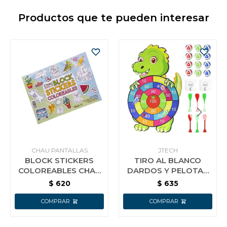
Productos que te pueden interesar
CHAU PANTALLAS
JTECH
BLOCK STICKERS
TIRO AL BLANCO
COLOREABLES CHAU
DARDOS Y PELOTAS
PANTALLA
DISEÑOS
$
620
$
635