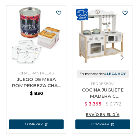
CHAU PANTALLAS
En montevideo
LLEGA HOY
JUEGO DE MESA
FERRESERVI
ROMPEKBEZA CHAU
COCINA JUGUETE
PANTALLAS
$
830
MADERA C
MICROONDAS
$
3.395
$
3.772
BLANCA
ENVÍO EN EL DÍA