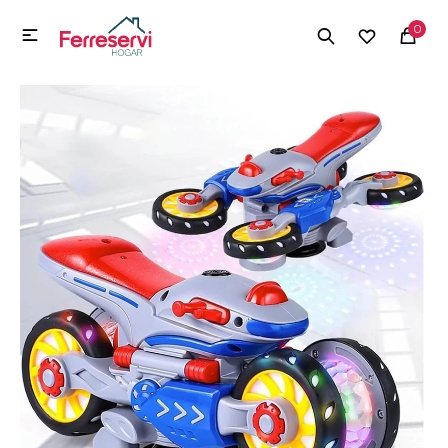
MI CUENTA
0

Menú
Herramientas y Construcción
Electrodomésticos
Herramientas y Construcción
Electrodomésticos
Tecnología
Deportes
Camping