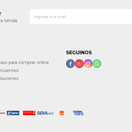
r
a tienda.
SEGUINOS
paso para comprar online




recuentes
oluciones