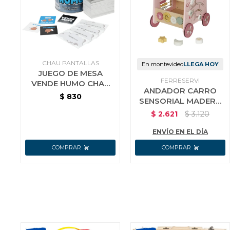
CHAU PANTALLAS
En montevideo
LLEGA HOY
JUEGO DE MESA
FERRESERVI
VENDE HUMO CHAU
ANDADOR CARRO
PANTALLAS
$
830
SENSORIAL MADERA
ROSADO JUGUETE
$
2.621
$
3.120
ENVÍO EN EL DÍA