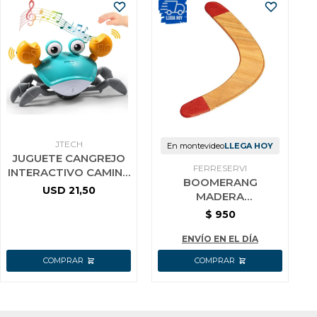
JTECH
En montevideo
LLEGA HOY
JUGUETE CANGREJO
FERRESERVI
INTERACTIVO CAMINA
BOOMERANG
BAILA LUCES
USD
21,50
MADERA
AUSTRALIANA
$
950
ENVÍO EN EL DÍA