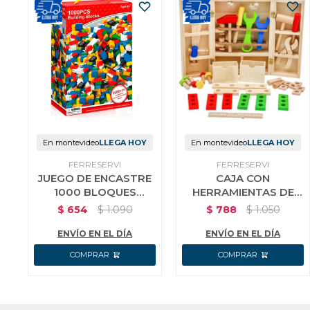
En montevideo
LLEGA HOY
En montevideo
LLEGA HOY
FERRESERVI
FERRESERVI
JUEGO DE ENCASTRE
CAJA CON
1000 BLOQUES
HERRAMIENTAS DE
LADRILLO INFANTIL
MADERA INFANTIL
$
654
$
1.090
$
788
$
1.050
ENVÍO EN EL DÍA
ENVÍO EN EL DÍA