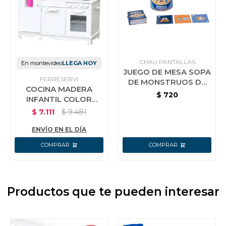
CHAU PANTALLAS
En montevideo
LLEGA HOY
JUEGO DE MESA SOPA
FERRESERVI
DE MONSTRUOS DE
COCINA MADERA
CHAU PANTALLAS
$
720
INFANTIL COLOR
BLANCO CON SET
$
7.111
$
9.481
ENVÍO EN EL DÍA
Productos que te pueden interesar