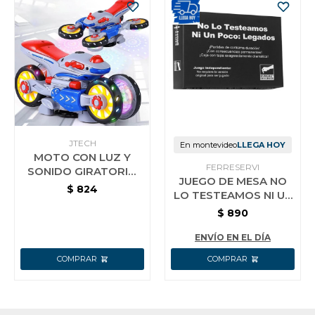
JTECH
En montevideo
LLEGA HOY
MOTO CON LUZ Y
FERRESERVI
SONIDO GIRATORIO
JUEGO DE MESA NO
MOVIMIENTOS 360°
$
824
LO TESTEAMOS NI UN
PLASTICO
POCO LEGADOS
$
890
ENVÍO EN EL DÍA