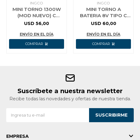
INGCO
INGCO
MINI TORNO 1300W
MINI TORNO A
(MOD NUEVO) C
BATERIA 8V TIPO C
ACCESORIOS INGCO
CON VALIJA+
USD
56,00
USD
60,00
MG13328
ACCESORIOS INGCO
CMGLI0801
ENVÍO EN EL DÍA
ENVÍO EN EL DÍA
Suscríbete a nuestra newsletter
Recibe todas las novedades y ofertas de nuestra tienda.
SUSCRIBIRME
EMPRESA