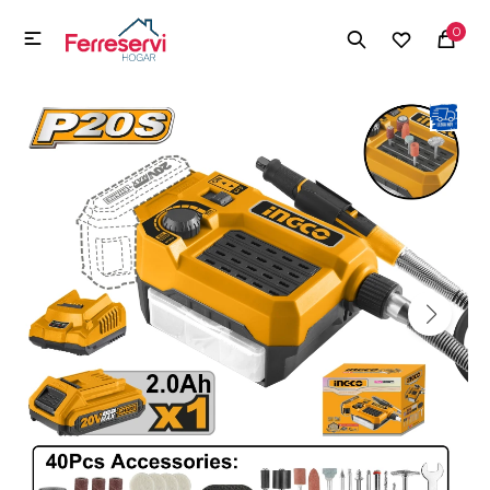
MI CUENTA
0

Menú
Herramientas y Construcción
Electrodomésticos
Herramientas y Construcción
Electrodomésticos
Tecnología
Deportes
Camping