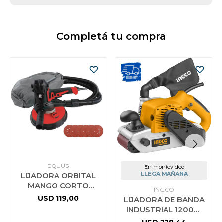
Completá tu compra
EQUUS
En montevideo
LLEGA MAÑANA
LIJADORA ORBITAL
MANGO CORTO
INGCO
900W CON
USD
119,00
LIJADORA DE BANDA
ASPIRADORA EQUUS
INDUSTRIAL 1200W
610X100MM INGCO