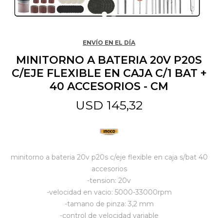
Jardín y Aire Libre
ENVÍO EN EL DÍA
MINITORNO A BATERIA 20V P20S
Mascotas
C/EJE FLEXIBLE EN CAJA C/1 BAT +
40 ACCESORIOS - CM
Bazar
USD
145,32
Juguetes y artículos para bebé
minitorno a bateria 20v p20s c/eje flexible en caja s/bat 40
Gastronomía
accesorios
-tension: 20v
-velocidad en vacio: 5000-33000rpm
Ferretería
-tamano de pinza: 3,2 mm
-control de velocidad variable