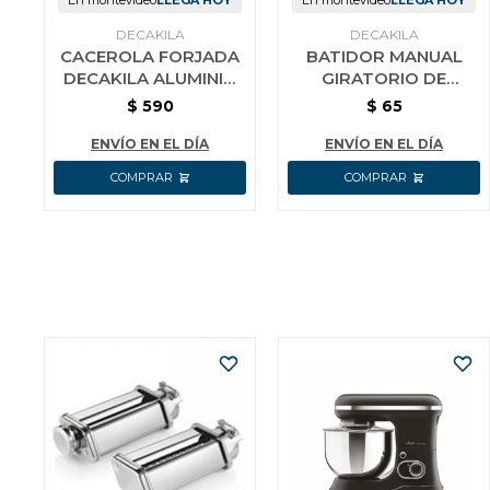
En montevideo
LLEGA HOY
En montevideo
LLEGA HOY
DECAKILA
DECAKILA
CACEROLA FORJADA
BATIDOR MANUAL
DECAKILA ALUMINIO
GIRATORIO DE
16 CM
COCINA AC INOX
$
590
$
65
DECAKILA 25 CM
ENVÍO EN EL DÍA
ENVÍO EN EL DÍA