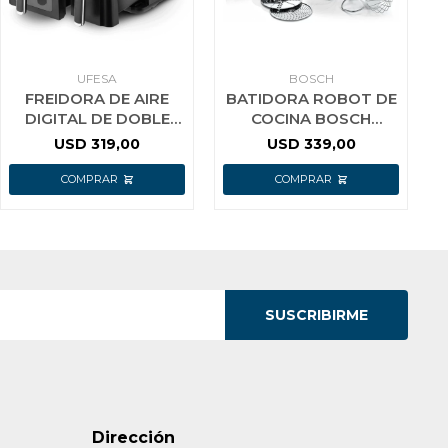
UFESA
BOSCH
FREIDORA DE AIRE
BATIDORA ROBOT DE
DIGITAL DE DOBLE
COCINA BOSCH
CUBETA STORM
MUMS2ER01 700W FF
USD
319,00
USD
339,00
SUSCRIBIRME
Dirección