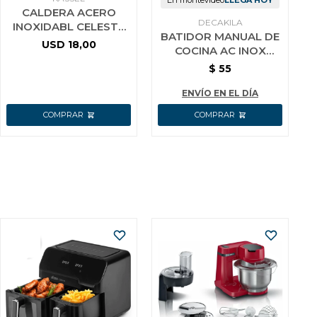
En montevideo
LLEGA HOY
CALDERA ACERO
DECAKILA
INOXIDABL CELESTE
BATIDOR MANUAL DE
3L KASSEL
USD
18,00
COCINA AC INOX
DECAKILA 25 CM
$
55
ENVÍO EN EL DÍA