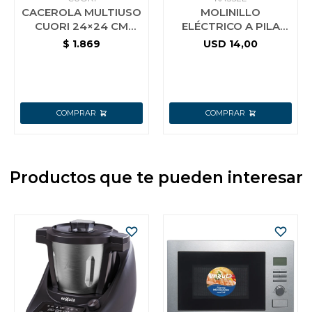
CACEROLA MULTIUSO
MOLINILLO
CUORI 24×24 CM
ELÉCTRICO A PILA
MULTICHEF
PARA SAL O PIMIENTA
$
1.869
USD
14,00
KASSEL KS-MPS4
Productos que te pueden interesar