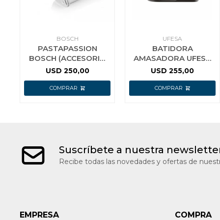
BOSCH
UFESA
PASTAPASSION
BATIDORA
BOSCH (ACCESORIO
AMASADORA UFESA
ROBOT MUM5)
GENIUS
USD
250,00
USD
255,00
MUZ5PP1
Suscríbete a nuestra newslette
Recibe todas las novedades y ofertas de nuestr
EMPRESA
COMPRA