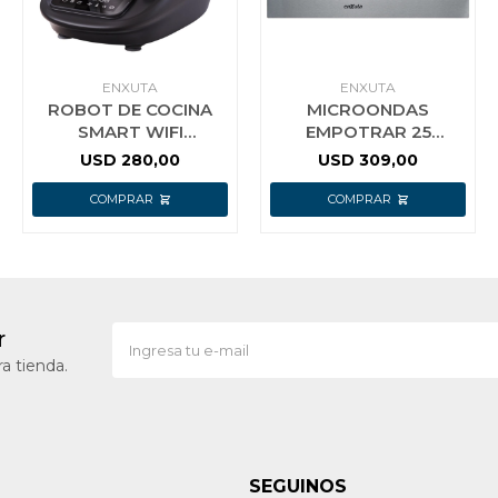
ENXUTA
ENXUTA
ROBOT DE COCINA
MICROONDAS
SMART WIFI
EMPOTRAR 25
SDAENXRC311
LITROS DIGITAL INOX
USD
280,00
USD
309,00
ENXUTA TACTIL 2.3 LT
GRILL ENXUTA
r
a tienda.
SEGUINOS