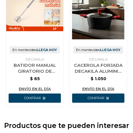
En montevideo
LLEGA HOY
En montevideo
LLEGA HOY
DECAKILA
DECAKILA
BATIDOR MANUAL
CACEROLA FORJADA
GIRATORIO DE
DECAKILA ALUMINIO
COCINA AC INOX
DOBLE AGARRE 24CM
$
65
$
1.050
DECAKILA 25 CM
ENVÍO EN EL DÍA
ENVÍO EN EL DÍA
Productos que te pueden interesar