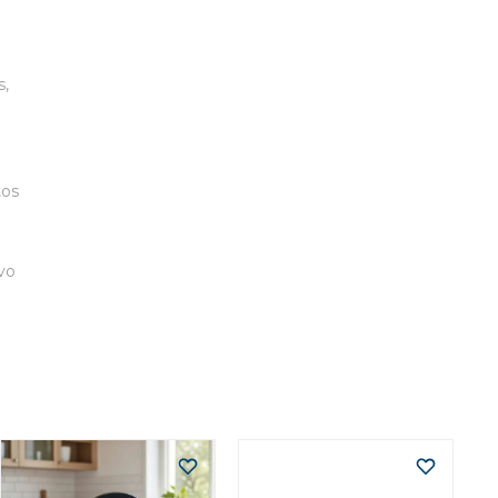
s,
tos
ivo