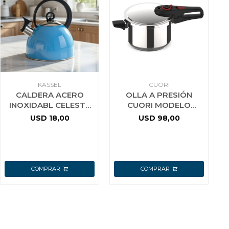
KASSEL
CUORI
CALDERA ACERO
OLLA A PRESIÓN
INOXIDABL CELESTE
CUORI MODELO
3L KASSEL
RAPID-7
USD
18,00
USD
98,00