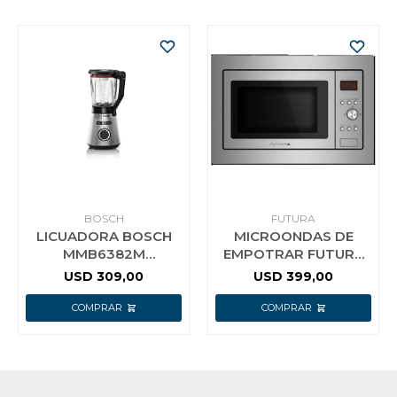
BOSCH
FUTURA
LICUADORA BOSCH
MICROONDAS DE
MMB6382M
EMPOTRAR FUTURA
VITAPOWER AC. INOX
20L ACERO INOX.
USD
309,00
USD
399,00
1200W