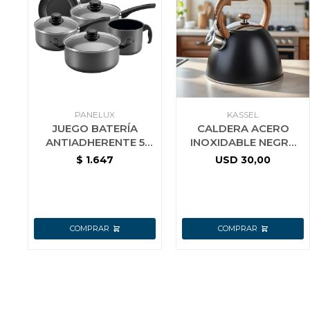
PANELUX
KASSEL
JUEGO BATERÍA
CALDERA ACERO
ANTIADHERENTE 5
INOXIDABLE NEGRA
PIEZAS C/TAPA
3L
$
1.647
USD
30,00
PANELUX MAGNIFIC