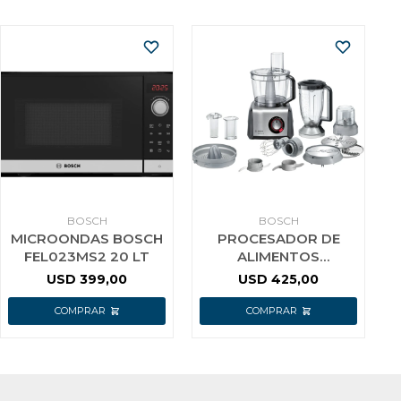
BOSCH
BOSCH
MICROONDAS BOSCH
PROCESADOR DE
FEL023MS2 20 LT
ALIMENTOS
MULTITALENT6
USD
399,00
USD
425,00
MC812M844