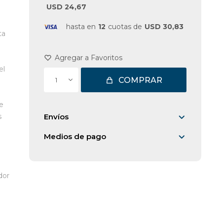
USD 24,67
hasta en
12
cuotas de
USD 30,83
ta
el
COMPRAR
1
de
s
Envíos
Medios de pago
dor