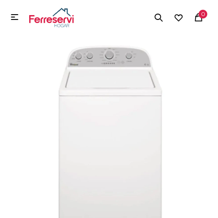
MI CUENTA
0

Menú
Herramientas y Construcción
Electrodomésticos
Herramientas y Construcción
Electrodomésticos
Tecnología
Deportes
Camping