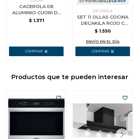
CUORI
En montevideo
LLEGA HOY
CACEROLA DE
DECAKILA
ALUMINIO CUORI DE
SET 11 OLLAS COCINA
24 CM CON INTERIOR
$
1.371
DECAKILA ROJO C
CERAMICO VERDE
UTENSILIOS
$
1.550
ENVÍO EN EL DÍA
Productos que te pueden interesar