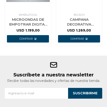
WHIRLPOOL
BOSCH
MICROONDAS DE
CAMPANA
EMPOTRAR DIGITAL
DECORATIVA
40 LT WHIRLPOOL
INTEGRADA BOSCH
USD
1.199,00
USD
1.269,00
WMO40ASDIM
DBB97AM60 90
Suscríbete a nuestra newsletter
Recibe todas las novedades y ofertas de nuestra tienda.
SUSCRIBIRME