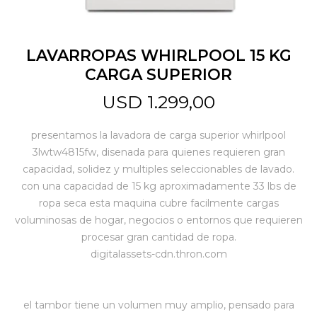
Jardín y Aire Libre
LAVARROPAS WHIRLPOOL 15 KG
CARGA SUPERIOR
Mascotas
USD
1.299,00
presentamos la lavadora de carga superior whirlpool
Bazar
3lwtw4815fw, disenada para quienes requieren gran
capacidad, solidez y multiples seleccionables de lavado.
con una capacidad de 15 kg aproximadamente 33 lbs de
Juguetes y artículos para bebé
ropa seca esta maquina cubre facilmente cargas
voluminosas de hogar, negocios o entornos que requieren
procesar gran cantidad de ropa.
Gastronomía
digitalassets-cdn.thron.com
Ferretería
el tambor tiene un volumen muy amplio, pensado para