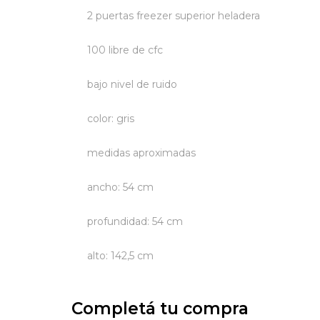
2 puertas freezer superior heladera
100 libre de cfc
bajo nivel de ruido
color: gris
medidas aproximadas
ancho: 54 cm
profundidad: 54 cm
alto: 142,5 cm
Completá tu compra