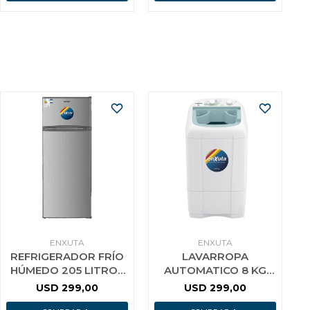
ENXUTA
ENXUTA
REFRIGERADOR FRÍO
LAVARROPA
HÚMEDO 205 LITROS
AUTOMATICO 8 KG
SILVER ENXUTA
SUPERIOR BOMBA
USD
299,00
USD
299,00
ENXUTA TAPA VIDRIO