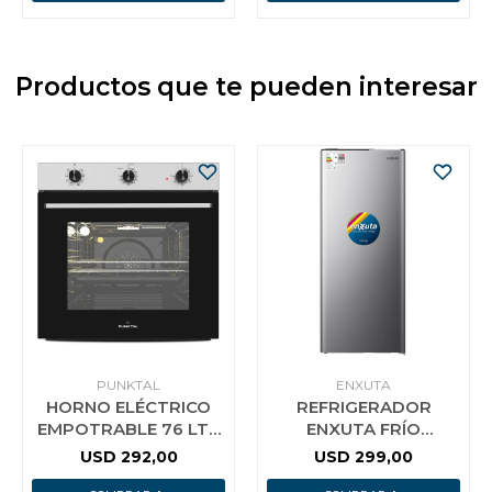
Productos que te pueden interesar
PUNKTAL
ENXUTA
HORNO ELÉCTRICO
REFRIGERADOR
EMPOTRABLE 76 LTS
ENXUTA FRÍO
PUKTAL
HÚMEDO 177 LITROS
USD
292,00
USD
299,00
SILVER