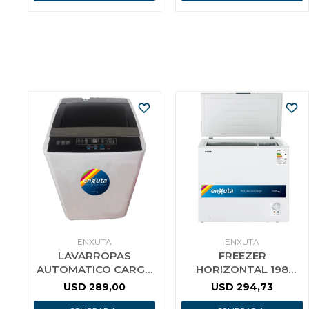
ENXUTA
ENXUTA
LAVARROPAS
FREEZER
AUTOMATICO CARGA
HORIZONTAL 198
SUPERIOR 7 KG
LITROS ENXUTA
USD
289,00
USD
294,73
BOMBA ENXUTA