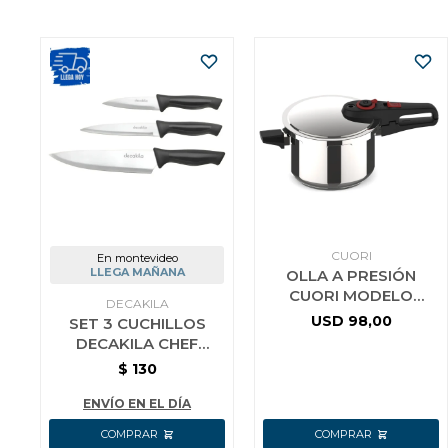
CUORI
En montevideo
LLEGA MAÑANA
OLLA A PRESIÓN
CUORI MODELO
DECAKILA
RAPID-7
USD
98,00
SET 3 CUCHILLOS
DECAKILA CHEF
COCINA MANGO
$
130
NEGRO
ENVÍO EN EL DÍA