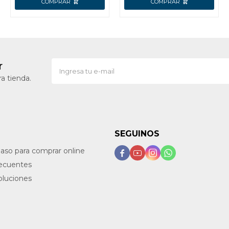
r
a tienda.
SEGUINOS
paso para comprar online




recuentes
oluciones