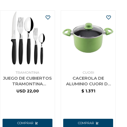
TRAMONTINA
CUORI
JUEGO DE CUBIERTOS
CACEROLA DE
TRAMONTINA
ALUMINIO CUORI DE
IPANEMA 30 PZAS
24 CM CON INTERIOR
USD
22,00
$
1.371
NEGRO
CERAMICO VERDE