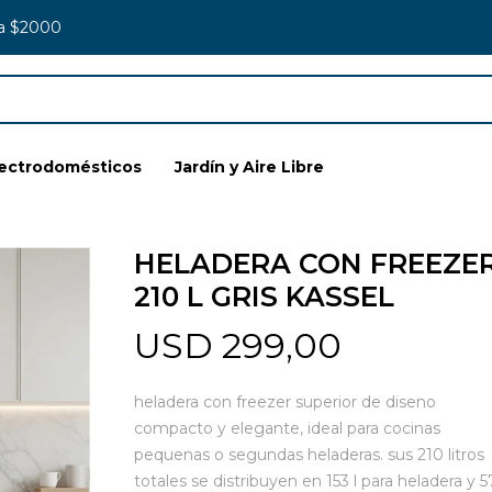
 a $2000
lectrodomésticos
Jardín y Aire Libre
HELADERA CON FREEZE
210 L GRIS KASSEL
USD
299,00
heladera con freezer superior de diseno
compacto y elegante, ideal para cocinas
pequenas o segundas heladeras. sus 210 litros
totales se distribuyen en 153 l para heladera y 57