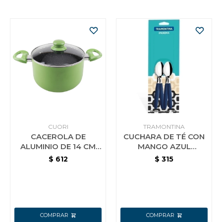
CUORI
TRAMONTINA
CACEROLA DE
CUCHARA DE TÉ CON
ALUMINIO DE 14 CM
MANGO AZUL
CON INTERIOR
TRAMONTINA
$
612
$
315
CERAMICO CUORI
IPANEMA 12 PZS
VERDE