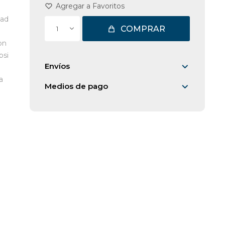
dad
COMPRAR
1
on
psi
Envíos
a
Medios de pago