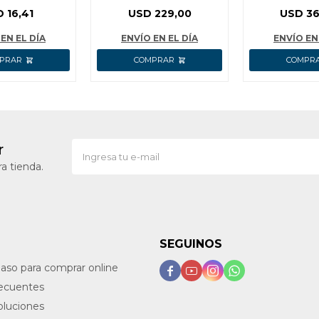
L 400CC
BATERIA P20S INGCO
INGCO AG
D
16,41
USD
229,00
USD
36
 WGG2540
GGLI2010
EN EL DÍA
ENVÍO EN EL DÍA
ENVÍO EN
r
a tienda.
SEGUINOS
paso para comprar online




recuentes
oluciones