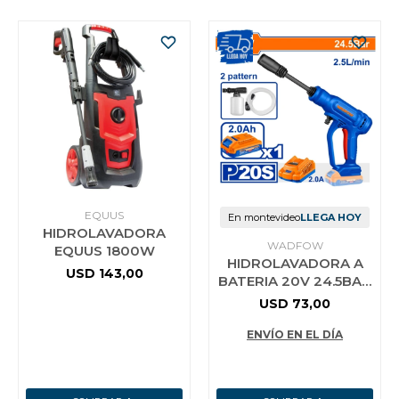
EQUUS
En montevideo
LLEGA HOY
HIDROLAVADORA
WADFOW
EQUUS 1800W
HIDROLAVADORA A
USD
143,00
BATERIA 20V 24.5BAR
+ BATERIA 2.0AH +
USD
73,00
CARGADOR +
ACCESORIOS WADF
ENVÍO EN EL DÍA