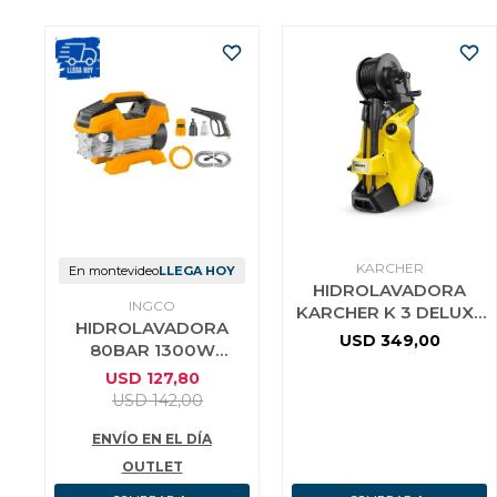
KARCHER
En montevideo
LLEGA HOY
HIDROLAVADORA
INGCO
KARCHER K 3 DELUXE
HIDROLAVADORA
PREMIUM
USD
349,00
80BAR 1300W
INDUCCION INGCO
USD
127,80
HPWR13018
USD
142,00
ENVÍO EN EL DÍA
OUTLET