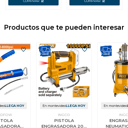
Productos que te pueden interesar
deo
LLEGA HOY
En montevideo
LLEGA HOY
En montevideo
DFOW
INGCO
ING
STOLA
PISTOLA
ENGRA
ASADORA
ENGRASADORA 20V
NEUMATIC