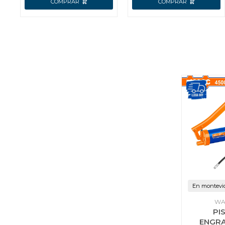
En montevi
WA
PI
ENGR