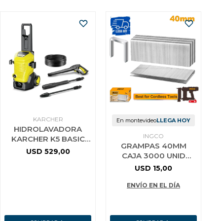
KARCHER
En montevideo
LLEGA HOY
HIDROLAVADORA
INGCO
KARCHER K5 BASIC
GRAMPAS 40MM
MOTOR
USD
529,00
CAJA 3000 UNID
REFRIGERADO DIMM
INGCO AST18403
COLOR AMARILLO
USD
15,00
ENVÍO EN EL DÍA