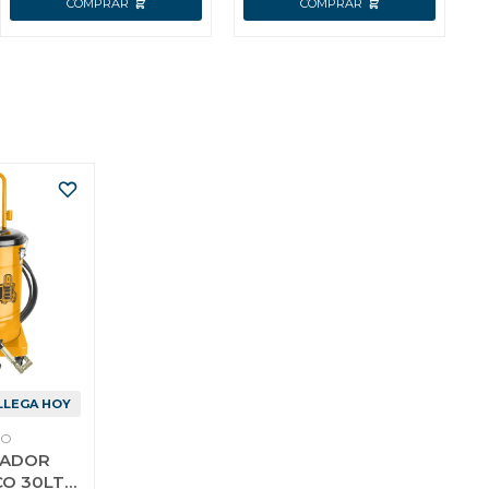
LLEGA HOY
CO
SADOR
O 30LT