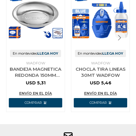
En montevideo
LLEGA HOY
En montevideo
LLEGA HOY
WADFOW
WADFOW
BANDEJA MAGNETICA
CHOCLA TIRA LINEAS
REDONDA 150MM
30MT WADFOW
WADFOW WMC6001
USD
5,31
USD
5,46
ENVÍO EN EL DÍA
ENVÍO EN EL DÍA