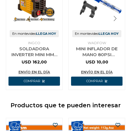
En montevideo
LLEGA HOY
En montevideo
LLEGA HOY
INGCO
WADFOW
SOLDADORA
MINI INFLADOR DE
INVERTER MINI MMA
MANO 80PSI
180 AMP DISPLAY LED
WADFOW WPP0E02
USD
162,00
USD
10,00
INGCO
ENVÍO EN EL DÍA
ENVÍO EN EL DÍA
Productos que te pueden interesar