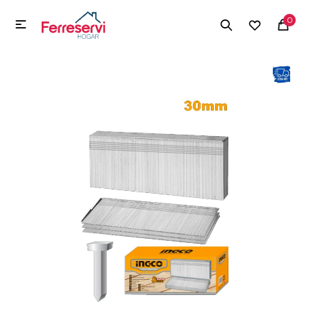
MI CUENTA
0

Menú
Herramientas y Construcción
Electrodomésticos
Herramientas y Construcción
Electrodomésticos
Tecnología
Deportes
Camping