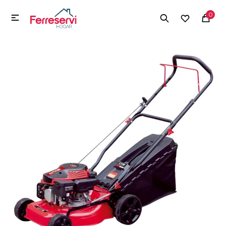
MI CUENTA
0

Menú
Herramientas y Construcción
Electrodomésticos
Herramientas y Construcción
Electrodomésticos
Tecnología
Deportes
Camping