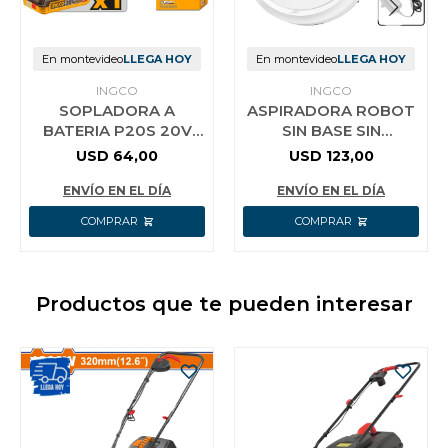
En montevideo
LLEGA HOY
En montevideo
LLEGA HOY
INGCO
INGCO
SOPLADORA A
ASPIRADORA ROBOT
BATERIA P20S 20V
SIN BASE SIN
2.7M³/MIN C/BAT
RECORRIDO
USD
64,00
USD
123,00
2.0AH + CARGADOR
VCRR30201 INGCO
INGCO CABLI20781
ENVÍO EN EL DÍA
ENVÍO EN EL DÍA
Productos que te pueden interesar