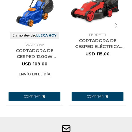
FERRETTI
En montevideo
LLEGA HOY
CORTADORA DE
WADFOW
CESPED ELÉCTRICA
CORTADORA DE
FERRETTI 1300W
USD
115,00
CESPED 1200W
ELECTRICA WADFOW
USD
109,00
WEN3201
ENVÍO EN EL DÍA