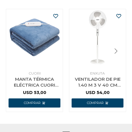
CUORI
ENXUTA
MANTA TÉRMICA
VENTILADOR DE PIE
ELÉCTRICA CUORI
1.40 M 3 V 40 CM
MODELO CARIBE
ENXUTA BLANCO
USD
53,00
USD
54,00
120W