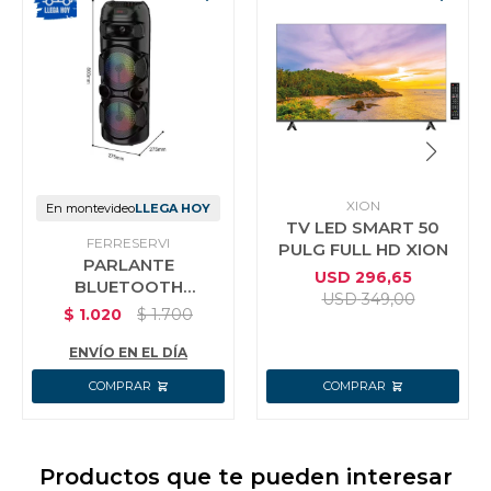
XION
En montevideo
LLEGA HOY
TV LED SMART 50
FERRESERVI
PULG FULL HD XION
PARLANTE
USD
296,65
BLUETOOTH
USD
349,00
PORTATIL 20W LED
$
1.020
$
1.700
KARAOKE RADIO
BATERIA 7500AH
ENVÍO EN EL DÍA
Productos que te pueden interesar