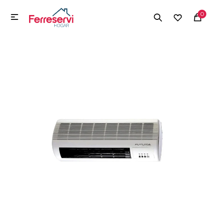
MI CUENTA
0

Menú
Herramientas y Construcción
Electrodomésticos
Herramientas y Construcción
Electrodomésticos
Tecnología
Deportes
Camping