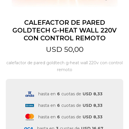
Jardín y Aire Libre
CALEFACTOR DE PARED
GOLDTECH G-HEAT WALL 220V
CON CONTROL REMOTO
Mascotas
USD
50,00
Bazar
calefactor de pared goldtech g-heat wall 220v con control
remoto
Juguetes y artículos para bebé
hasta en
6
cuotas de
USD 8,33
Gastronomía
hasta en
6
cuotas de
USD 8,33
hasta en
6
cuotas de
USD 8,33
Ferretería
hasta en
3
cuotas de
USD 16,67