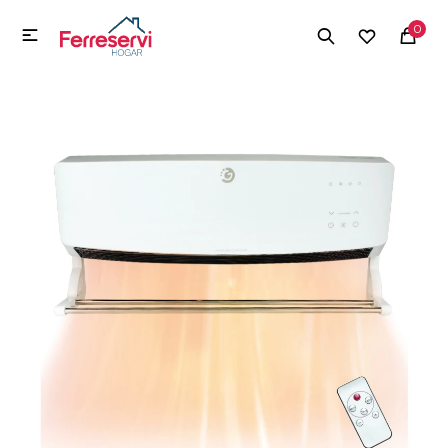
MI CUENTA
0

Menú
Herramientas y Construcción
Electrodomésticos
Herramientas y Construcción
Electrodomésticos
Tecnología
Deportes
Camping