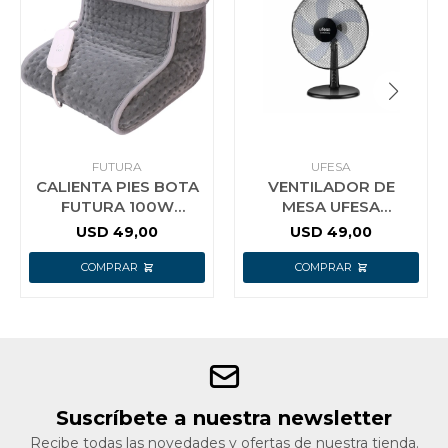
FUTURA
UFESA
CALIENTA PIES BOTA
VENTILADOR DE
FUTURA 100W
MESA UFESA
LAVABLE CP101 F
GOTEMBORG
USD
49,00
USD
49,00
DIÁMETRO 30 CM
Suscríbete a nuestra newsletter
Recibe todas las novedades y ofertas de nuestra tienda.