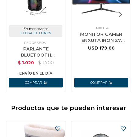
ENXUTA
En montevideo
LLEGA EL LUNES
MONITOR GAMER
ENXUTA IRON 27
FERRESERVI
PULG FULL HD FLAT
USD
179,00
PARLANTE
HDMI USB
BLUETOOTH
PORTATIL 20W LED
$
1.020
$
1.700
KARAOKE RADIO
BATERIA 7500AH
ENVÍO EN EL DÍA
Productos que te pueden interesar