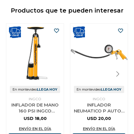
Productos que te pueden interesar
En montevideo
LLEGA HOY
En montevideo
LLEGA HOY
INGCO
INGCO
INFLADOR DE MANO
INFLADOR
160 PSI INGCO
NEUMATICO P AUTOS
MPP3811
MOTOS BICICLETAS
USD
18,00
USD
20,00
INGCO
ENVÍO EN EL DÍA
ENVÍO EN EL DÍA