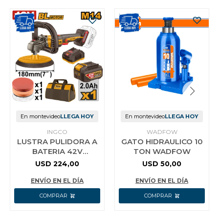
En montevideo
LLEGA HOY
En montevideo
LLEGA HOY
INGCO
WADFOW
LUSTRA PULIDORA A
GATO HIDRAULICO 10
BATERIA 42V
TON WADFOW
BRUSHLESS 180MM
USD
224,00
USD
50,00
M14 C/ACCESORIOS +
BATERIA 2.0AH +
ENVÍO EN EL DÍA
ENVÍO EN EL DÍA