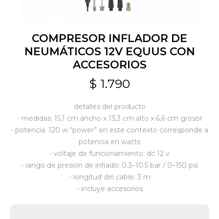
Jardín y Aire Libre
COMPRESOR INFLADOR DE
NEUMÁTICOS 12V EQUUS CON
ACCESORIOS
Mascotas
$
1.790
Bazar
detalles del producto
- medidas: 15,1 cm ancho x 13,3 cm alto x 6,6 cm grosor
- potencia: 120 w “power” en este contexto corresponde a
Juguetes y artículos para bebé
potencia en watts
- voltaje de funcionamiento: dc 12 v
- rango de presion de inflado: 0.3–10.5 bar / 0–150 psi
Gastronomía
- longitud del cable: 3 m
- incluye accesorios
Ferretería