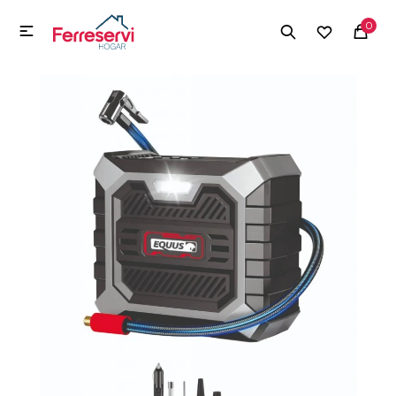
MI CUENTA
0

Menú
Herramientas y Construcción
Electrodomésticos
Herramientas y Construcción
Electrodomésticos
Tecnología
Deportes
Camping