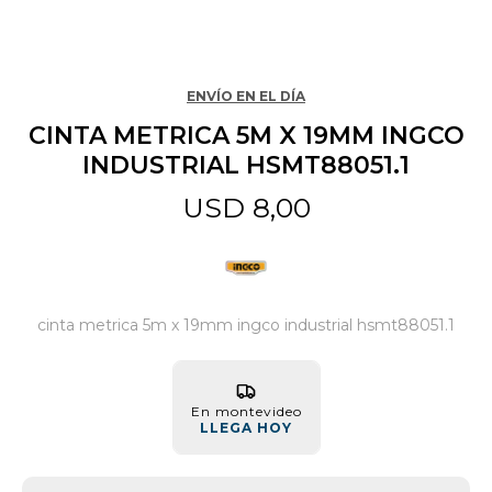
Jardín y Aire Libre
ENVÍO EN EL DÍA
CINTA METRICA 5M X 19MM INGCO
Mascotas
INDUSTRIAL HSMT88051.1
USD
8,00
Bazar
Juguetes y artículos para bebé
cinta metrica 5m x 19mm ingco industrial hsmt88051.1
Gastronomía
En montevideo
LLEGA HOY
Ferretería