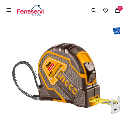
MI CUENTA
0

Menú
Herramientas y Construcción
Electrodomésticos
Herramientas y Construcción
Electrodomésticos
Tecnología
Deportes
Camping