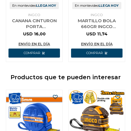
En montevideo
LLEGA HOY
En montevideo
LLEGA HOY
INGCO
INGCO
CANANA CINTURON
MARTILLO BOLA
PORTA
660GR INGCO
HERRAMIENTAS C 10
HBPH88024 MANGO
USD
16,00
USD
11,74
BOLSILLOS INGCO
DE FIBRA
HTBP020328
ENVÍO EN EL DÍA
ENVÍO EN EL DÍA
Productos que te pueden interesar