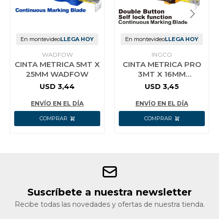
En montevideo
LLEGA HOY
En montevideo
LLEGA HOY
WADFOW
INGCO
CINTA METRICA 5MT X
CINTA METRICA PRO
25MM WADFOW
3MT X 16MM
HSMT08316 INGCO
USD
3,44
USD
3,45
ENVÍO EN EL DÍA
ENVÍO EN EL DÍA
Suscríbete a nuestra newsletter
Recibe todas las novedades y ofertas de nuestra tienda.