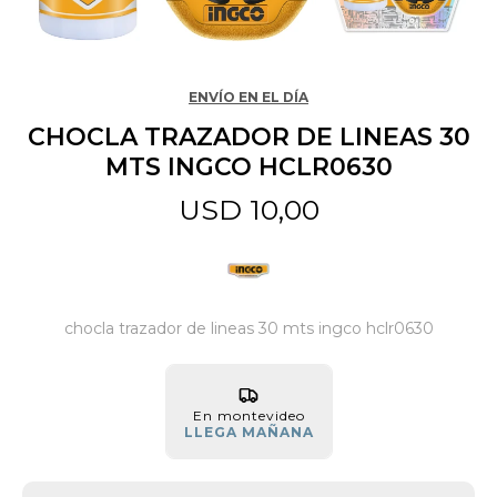
Jardín y Aire Libre
ENVÍO EN EL DÍA
CHOCLA TRAZADOR DE LINEAS 30
Mascotas
MTS INGCO HCLR0630
USD
10,00
Bazar
Juguetes y artículos para bebé
chocla trazador de lineas 30 mts ingco hclr0630
Gastronomía
En montevideo
LLEGA MAÑANA
Ferretería