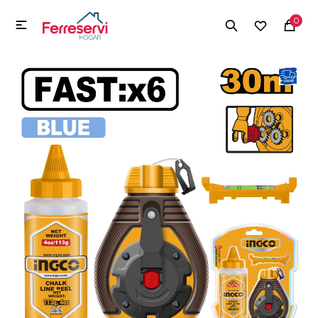
MI CUENTA
0

Menú
Herramientas y Construcción
Electrodomésticos
Herramientas y Construcción
Electrodomésticos
Tecnología
Deportes
Camping