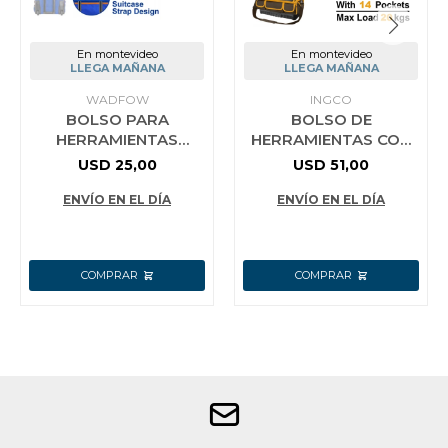
En montevideo
En montevideo
LLEGA MAÑANA
LLEGA MAÑANA
WADFOW
INGCO
BOLSO PARA
BOLSO DE
HERRAMIENTAS
HERRAMIENTAS CON
19PULG POLIÉSTER
BASE REFORZADA 16
USD
25,00
USD
51,00
600D 16 KG WADFOW
´´ CON 20 BOLSILLOS
COLOR AZUL
- 20KG - HTBGL05
ENVÍO EN EL DÍA
ENVÍO EN EL DÍA