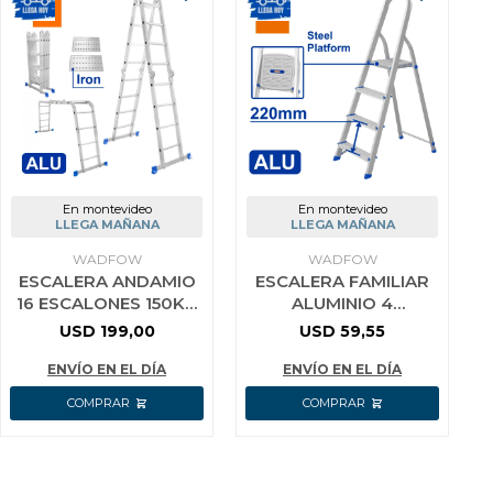
En montevideo
En montevideo
LLEGA MAÑANA
LLEGA MAÑANA
WADFOW
WADFOW
ESCALERA ANDAMIO
ESCALERA FAMILIAR
16 ESCALONES 150KG
ALUMINIO 4
ALUMINIO CON
ESCALONES 120 KG
USD
199,00
USD
59,55
PLATAFORMA
WADFOW WLD3H04
WADFOW WLD7H44
ENVÍO EN EL DÍA
ENVÍO EN EL DÍA