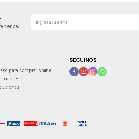
r
a tienda.
SEGUINOS
paso para comprar online




recuentes
oluciones