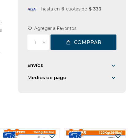
hasta en
6
cuotas de
$ 333
e
s
COMPRAR
1
o
Envíos
Medios de pago