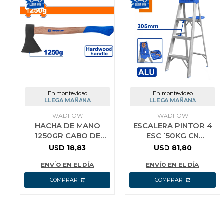
En montevideo
En montevideo
LLEGA MAÑANA
LLEGA MAÑANA
WADFOW
WADFOW
HACHA DE MANO
ESCALERA PINTOR 4
1250GR CABO DE
ESC 150KG CN
MADERA WADFOW
BANDEJA SIMPLE
USD
18,83
USD
81,80
ALUMINIO WADFOW
ENVÍO EN EL DÍA
ENVÍO EN EL DÍA