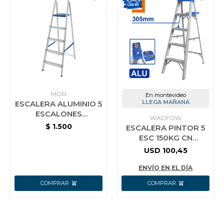
MOR
En montevideo
LLEGA MAÑANA
ESCALERA ALUMINIO 5
ESCALONES
WADFOW
RESIDENCIAL MOR
$
1.500
ESCALERA PINTOR 5
ESC 150KG CN
BANDEJA SIMPLE
USD
100,45
ALUMINIO WADFOW
ENVÍO EN EL DÍA