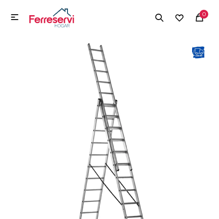
MI CUENTA
0

Menú
Herramientas y Construcción
Electrodomésticos
Herramientas y Construcción
Electrodomésticos
Tecnología
Deportes
Camping