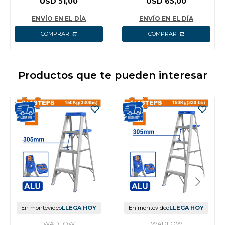
USD
51,00
USD
65,00
WTQ8856
ENVÍO EN EL DÍA
ENVÍO EN EL DÍA
Productos que te pueden interesar
En montevideo
LLEGA HOY
En montevideo
LLEGA HOY
WADFOW
WADFOW