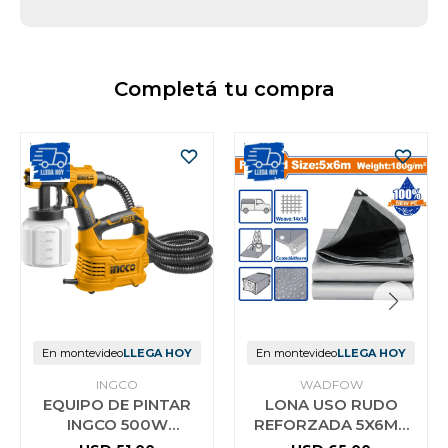
Completá tu compra
En montevideo
LLEGA HOY
En montevideo
LLEGA HOY
INGCO
WADFOW
EQUIPO DE PINTAR
LONA USO RUDO
INGCO 500W
REFORZADA 5X6MT
SPG5008
180G/M2 WADFOW