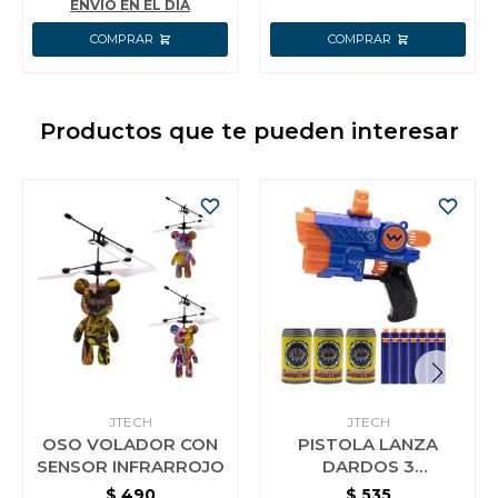
ENVÍO EN EL DÍA
Productos que te pueden interesar
JTECH
JTECH
OSO VOLADOR CON
PISTOLA LANZA
SENSOR INFRARROJO
DARDOS 3
OBJETIVOS 12
$
490
$
535