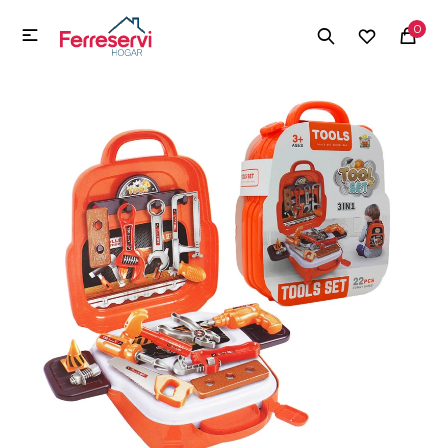
MI CUENTA
0

Menú
Herramientas y Construcción
Electrodomésticos
Herramientas y Construcción
Electrodomésticos
Tecnología
Deportes
Camping