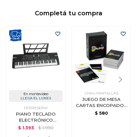
Completá tu compra
CHAU PANTALLAS
En montevideo
LLEGA EL LUNES
JUEGO DE MESA
CARTAS ENCOPADOS
FERRESERVI
CHAU PANTALLAS
$
580
PIANO TECLADO
ELECTRÓNICO
INFANTIL 61 TECLAS
$
1.393
$
1.990
MICROFONO ATRIL