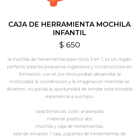
Jardín y Aire Libre
CAJA DE HERRAMIENTA MOCHILA
INFANTIL
Mascotas
$
650
la mochila de herramientas para ninos 3 en 1, es un regalo
Bazar
perfecto para los pequenos ingenieros y constructores en
formacion. con el, los ninos podran desarrollar la
motricidad, la coordinacion y la imaginacion mientras se
Juguetes y artículos para bebé
divierten. no pierda la oportunidad de brindar esta increible
experiencia a sus hijos.
Gastronomía
caracteristicas: color: anaranjado
material: plastico abs
mochila y caja de herramientas.
Ferretería
lista de envases: 1 caja, juguetes de herramientas de