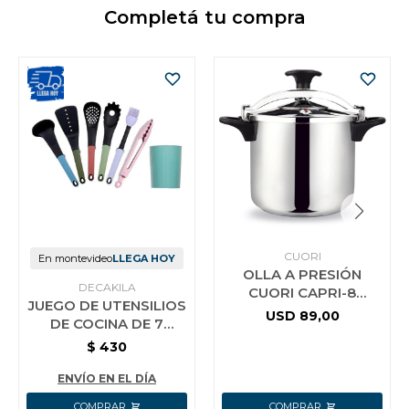
Completá tu compra
CUORI
En montevideo
LLEGA HOY
OLLA A PRESIÓN
DECAKILA
CUORI CAPRI-8
JUEGO DE UTENSILIOS
ACERO INOX.
USD
89,00
DE COCINA DE 7
PIEZAS KMTT046B
$
430
ENVÍO EN EL DÍA