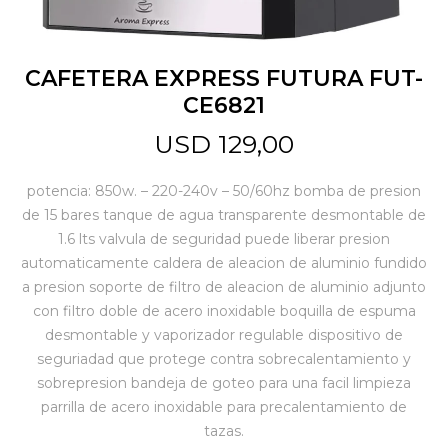
Jardín y Aire Libre
CAFETERA EXPRESS FUTURA FUT-
CE6821
Mascotas
USD
129,00
potencia: 850w. – 220-240v – 50/60hz bomba de presion
Bazar
de 15 bares tanque de agua transparente desmontable de
1.6 lts valvula de seguridad puede liberar presion
automaticamente caldera de aleacion de aluminio fundido
Juguetes y artículos para bebé
a presion soporte de filtro de aleacion de aluminio adjunto
con filtro doble de acero inoxidable boquilla de espuma
desmontable y vaporizador regulable dispositivo de
Gastronomía
seguriadad que protege contra sobrecalentamiento y
sobrepresion bandeja de goteo para una facil limpieza
parrilla de acero inoxidable para precalentamiento de
Ferretería
tazas.