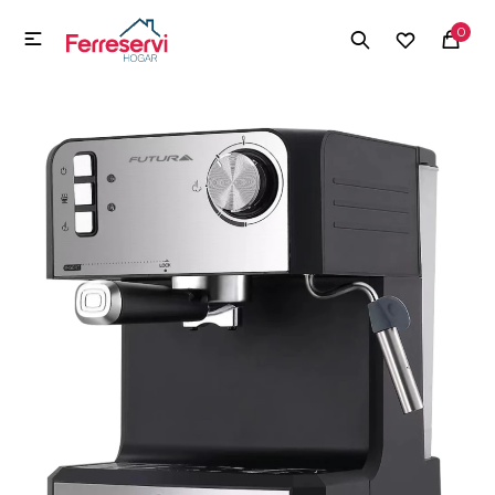
MI CUENTA
0

Menú
Herramientas y Construcción
Electrodomésticos
Herramientas y Construcción
Electrodomésticos
Tecnología
Deportes
Camping