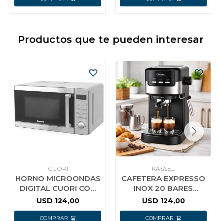
Productos que te pueden interesar
CUORI
KASSEL
HORNO MICROONDAS
CAFETERA EXPRESSO
DIGITAL CUORI CON
INOX 20 BARES
GRILL 20LTS
KASSEL -
USD
124,00
USD
124,00
CAPPUCCINOS Y
LATTES CREMOSOS