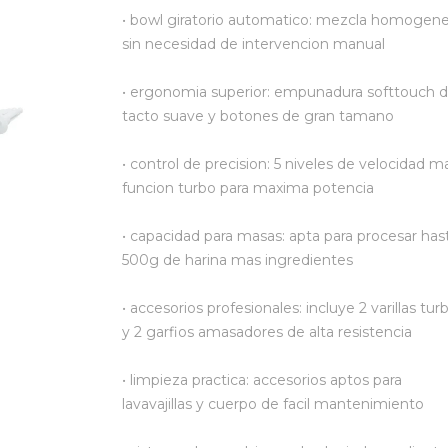
• bowl giratorio automatico: mezcla homogen
sin necesidad de intervencion manual
• ergonomia superior: empunadura softtouch 
tacto suave y botones de gran tamano
• control de precision: 5 niveles de velocidad m
funcion turbo para maxima potencia
• capacidad para masas: apta para procesar has
500g de harina mas ingredientes
• accesorios profesionales: incluye 2 varillas tur
y 2 garfios amasadores de alta resistencia
• limpieza practica: accesorios aptos para
lavavajillas y cuerpo de facil mantenimiento