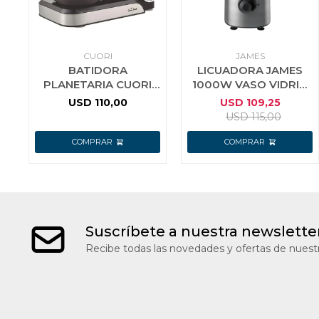
CUORI
JAMES
BATIDORA
LICUADORA JAMES
PLANETARIA CUORI
1000W VASO VIDRIO
GRAN CHEF 4.4LTS
1.5 LT INOXIDABLE
USD
110,00
USD
109,25
1200W
LJVV F
USD
115,00
Suscríbete a nuestra newslette
Recibe todas las novedades y ofertas de nuestr