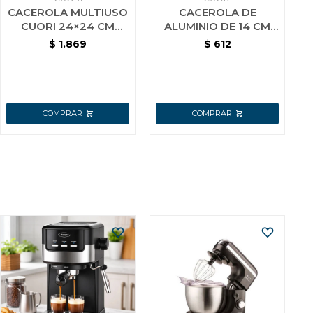
CACEROLA MULTIUSO
CACEROLA DE
CUORI 24×24 CM
ALUMINIO DE 14 CM
MULTICHEF
CON INTERIOR
$
1.869
$
612
CERAMICO CUORI
VERDE