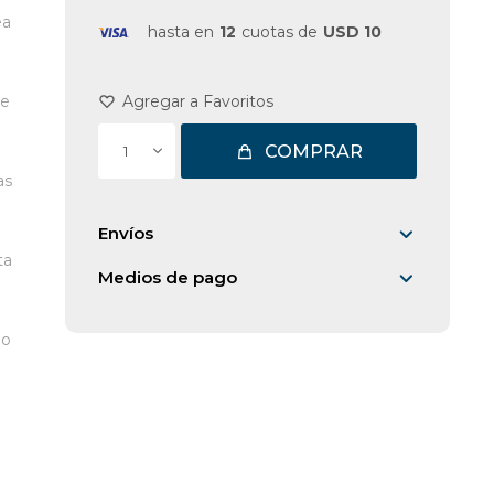
ea
hasta en
12
cuotas de
USD 10
de
COMPRAR
1
as
Envíos
ta
Medios de pago
bo