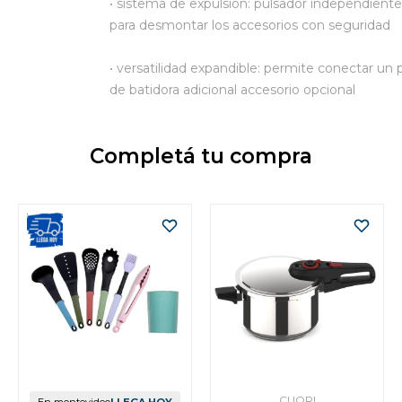
• sistema de expulsion: pulsador independiente
para desmontar los accesorios con seguridad
• versatilidad expandible: permite conectar un 
de batidora adicional accesorio opcional
Completá tu compra
CUORI