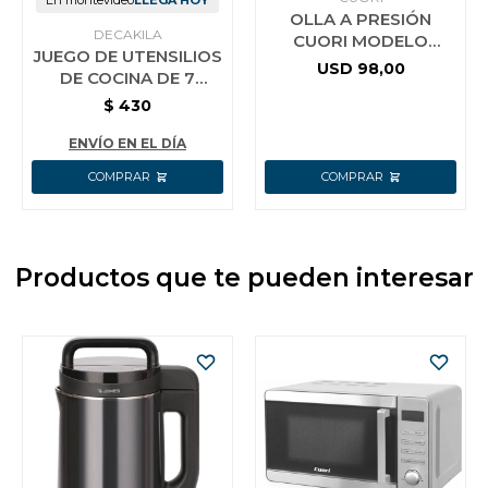
En montevideo
LLEGA HOY
OLLA A PRESIÓN
DECAKILA
CUORI MODELO
JUEGO DE UTENSILIOS
RAPID-7
USD
98,00
DE COCINA DE 7
PIEZAS KMTT046B
$
430
ENVÍO EN EL DÍA
Productos que te pueden interesar