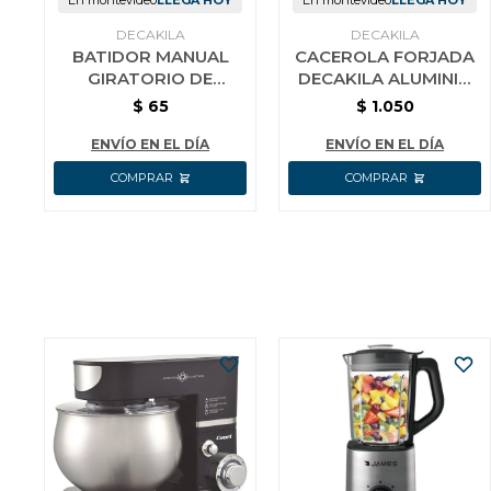
En montevideo
LLEGA HOY
En montevideo
LLEGA HOY
DECAKILA
DECAKILA
BATIDOR MANUAL
CACEROLA FORJADA
GIRATORIO DE
DECAKILA ALUMINIO
COCINA AC INOX
DOBLE AGARRE 24CM
$
65
$
1.050
DECAKILA 25 CM
ENVÍO EN EL DÍA
ENVÍO EN EL DÍA