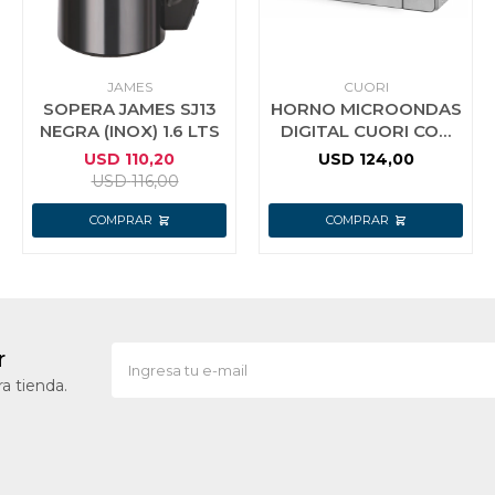
JAMES
CUORI
SOPERA JAMES SJ13
HORNO MICROONDAS
NEGRA (INOX) 1.6 LTS
DIGITAL CUORI CON
GRILL 20LTS
USD
110,20
USD
124,00
USD
116,00
r
a tienda.