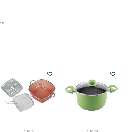
pie
CUORI
CUORI