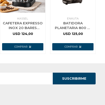
KASSEL
ENXUTA
CAFETERA EXPRESSO
BATIDORA
INOX 20 BARES
PLANETARIA 800 W
KASSEL -
ENXUTA
USD
124,00
USD
125,00
CAPPUCCINOS Y
SDAENXBP6502CB
LATTES CREMOSOS
SUSCRIBIRME