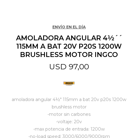
Jardín y Aire Libre
ENVÍO EN EL DÍA
AMOLADORA ANGULAR 4½´´
Mascotas
115MM A BAT 20V P20S 1200W
BRUSHLESS MOTOR INGCO
Bazar
USD
97,00
Juguetes y artículos para bebé
amoladora angular 4½" 115mm a bat 20v p20s 1200w
Gastronomía
brushless motor
-motor sin carbones
-voltaje: 20v
Ferretería
-max potencia de entrada: 1200w
-no-load speed: 3000/6000/9000rpm