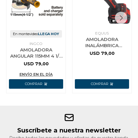
EQUUS
En montevideo
LLEGA HOY
AMOLADORA
INGCO
INALÁMBRICA
AMOLADORA
BRUSHLESS 21V
USD
79,00
ANGULAR 115MM 4 1/2
EQUUS
A BATERIA P20S 20V
USD
79,00
BRUSHLESS SIN
BATERIA SIN CARG
ENVÍO EN EL DÍA
Suscríbete a nuestra newsletter