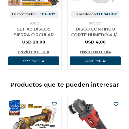
En montevideo
LLEGA HOY
En montevideo
LLEGA HOY
INGCO
INGCO
SET X3 DISCOS
DISCO CONTINUO
SIERRA CIRCULAR
CORTE HUMEDO 4 1/2
140MM 5 1/2´´
115MM INGCO
USD
20,00
USD
4,00
TSB4003 INGCO
DMD021152
AMARILLO
ENVÍO EN EL DÍA
ENVÍO EN EL DÍA
Productos que te pueden interesar