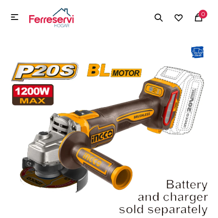
MI CUENTA
0

Menú
Herramientas y Construcción
Electrodomésticos
Herramientas y Construcción
Electrodomésticos
Tecnología
Deportes
Camping