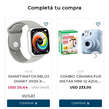
Completá tu compra
XION
CDR
SMARTWATCH RELOJ
COMBO CÁMARA FUJI
SMART XION X-
INSTAX MINI 12 AZUL +
WATCH66 CAJA AZUL
PELÍCULA
USD
20,44
USD
24,05
USD
233,00
MARINO MALLA
INSTANTÁNEA MINI
X20
OUTLET