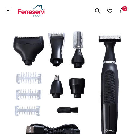
MI CUENTA
0

Menú
Herramientas y Construcción
Electrodomésticos
Herramientas y Construcción
Electrodomésticos
Tecnología
Deportes
Camping