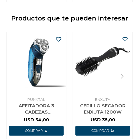
Productos que te pueden interesar
PUNKTAL
ENXUTA
AFEITADORA 3
CEPILLO SECADOR
CABEZAS
ENXUTA 1200W
RECARGABLE
USD
34,00
USD
35,00
PUNKTAL MS733 F