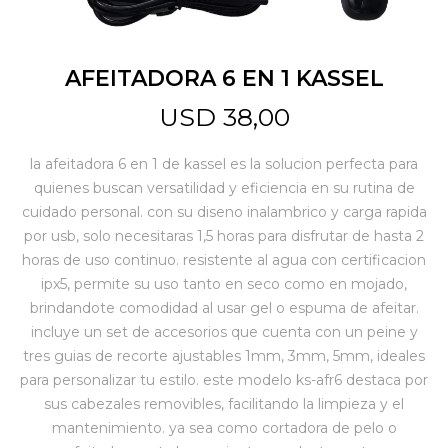
Jardín y Aire Libre
AFEITADORA 6 EN 1 KASSEL
USD
38,00
Mascotas
la afeitadora 6 en 1 de kassel es la solucion perfecta para
quienes buscan versatilidad y eficiencia en su rutina de
Bazar
cuidado personal. con su diseno inalambrico y carga rapida
por usb, solo necesitaras 1,5 horas para disfrutar de hasta 2
horas de uso continuo. resistente al agua con certificacion
Juguetes y artículos para bebé
ipx5, permite su uso tanto en seco como en mojado,
brindandote comodidad al usar gel o espuma de afeitar.
incluye un set de accesorios que cuenta con un peine y
Gastronomía
tres guias de recorte ajustables 1mm, 3mm, 5mm, ideales
para personalizar tu estilo. este modelo ks-afr6 destaca por
sus cabezales removibles, facilitando la limpieza y el
Ferretería
mantenimiento. ya sea como cortadora de pelo o