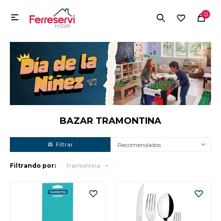
MI CUENTA
0

Menú
Herramientas y Construcción
Electrodomésticos
Herramientas y Construcción
Electrodomésticos
BAZAR TRAMONTINA
Recomendados
Tecnología
Filtrando por:
Tramontina
Deportes
Camping