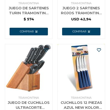
TRAMONTINA
TRAMONTINA
JUEGO DE SARTENES
JUEGO 2 SARTENES
TURIN TRAMONTINA
ROJOS TRAMONTINA
DE ALUMINIO DE 2
ROCH 20 Y 24CM CON
$
574
USD
42,94
PIEZAS EN COLOR
BIFERA
PLOMO
TRAMONTINA
TRAMONTINA
JUEGO DE CUCHILLOS
CUCHILLOS 12 PIEZAS
ULTRACORTE
AZUL NEW KOLOR