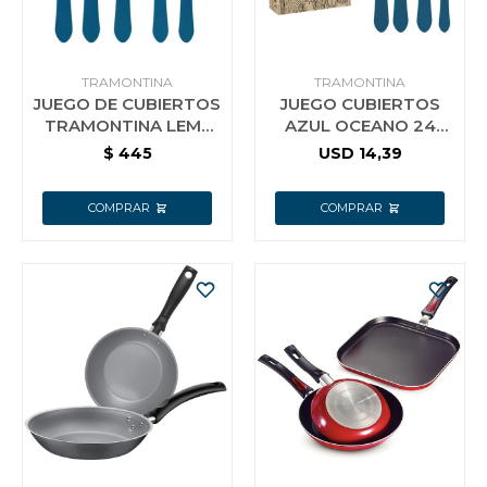
Vestimenta y calzado
TRAMONTINA
TRAMONTINA
JUEGO DE CUBIERTOS
JUEGO CUBIERTOS
TRAMONTINA LEME
AZUL OCEANO 24
DE 20 PIEZAS
PIEZAS LEME
$
445
USD
14,39
TRAMONTINA 23198
946