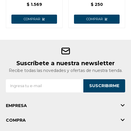
SOPORTE DE
TRAMONTINA
$
1.569
$
250
MADERA
TRAMONTINA COLOR
NEGRO
Suscríbete a nuestra newsletter
Recibe todas las novedades y ofertas de nuestra tienda.
SUSCRIBIRME
EMPRESA
COMPRA