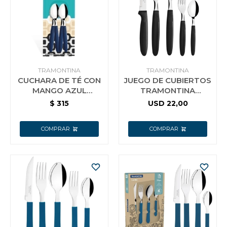
Jardín y Aire Libre
Mascotas
TRAMONTINA
TRAMONTINA
CUCHARA DE TÉ CON
JUEGO DE CUBIERTOS
MANGO AZUL
TRAMONTINA
TRAMONTINA
IPANEMA 30 PZAS
$
315
USD
22,00
Bazar
IPANEMA 12 PZS
NEGRO
Juguetes y artículos para bebé
Gastronomía
Ferretería