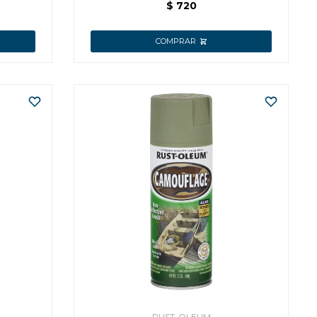
$
720
RUST-OLEUM