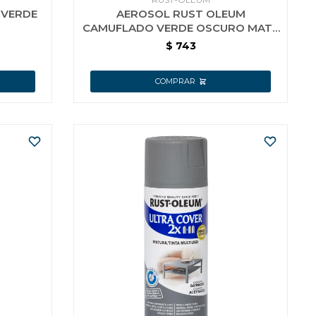
 VERDE
AEROSOL RUST OLEUM
CAMUFLADO VERDE OSCURO MATE
DEEP FOREST GREEN
$
743