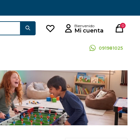
0
091981025