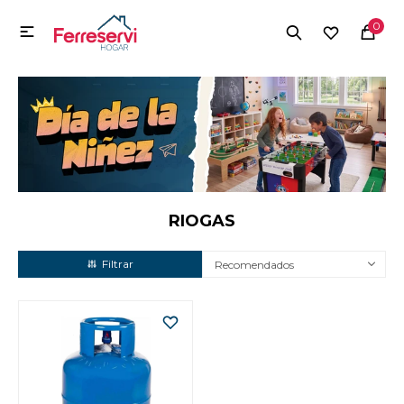
MI CUENTA
0

Menú
Herramientas y Construcción
Electrodomésticos
Herramientas y Construcción
Electrodomésticos
RIOGAS
Recomendados
Tecnología
Deportes
Camping