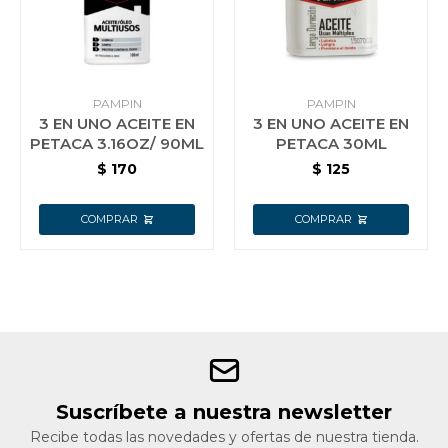
Jardín y Aire Libre
PAMPIN
PAMPIN
3 EN UNO ACEITE EN
3 EN UNO ACEITE EN
Mascotas
PETACA 3.16OZ/ 90ML
PETACA 30ML
$
170
$
125
Bazar
Juguetes y artículos para bebé
Gastronomía
Suscríbete a nuestra newsletter
Ferretería
Recibe todas las novedades y ofertas de nuestra tienda.