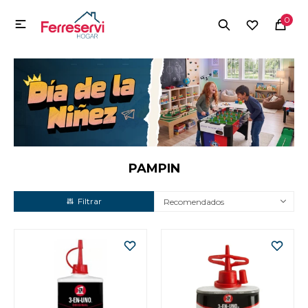
MI CUENTA
0

Menú
Herramientas y Construcción
Electrodomésticos
Herramientas y Construcción
Electrodomésticos
PAMPIN
Recomendados
Tecnología
Deportes
Camping