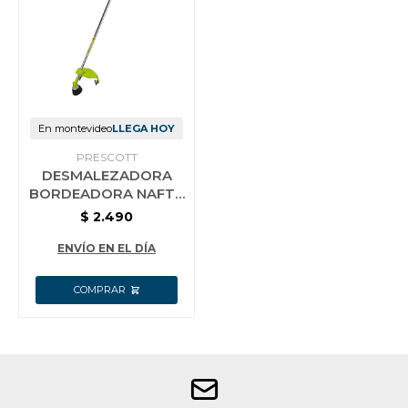
Jardín y Aire Libre
Mascotas
En montevideo
LLEGA HOY
PRESCOTT
DESMALEZADORA
Bazar
BORDEADORA NAFTA
52CC PRESCOTT
$
2.490
ENVÍO EN EL DÍA
Juguetes y artículos para bebé
Gastronomía
Ferretería