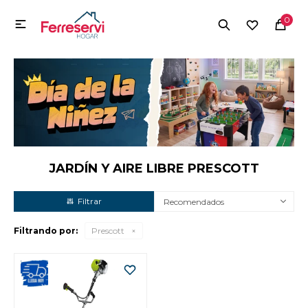
MI CUENTA
0

Menú
Herramientas y Construcción
Electrodomésticos
Herramientas y Construcción
Electrodomésticos
JARDÍN Y AIRE LIBRE PRESCOTT
Recomendados
Tecnología
Filtrando por:
Prescott
Deportes
Camping