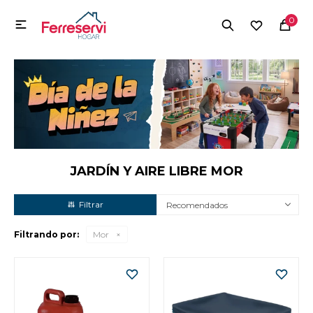
MI CUENTA
0

Menú
Herramientas y Construcción
Electrodomésticos
Herramientas y Construcción
Electrodomésticos
JARDÍN Y AIRE LIBRE MOR
Recomendados
Tecnología
Filtrando por:
Mor
Deportes
Camping