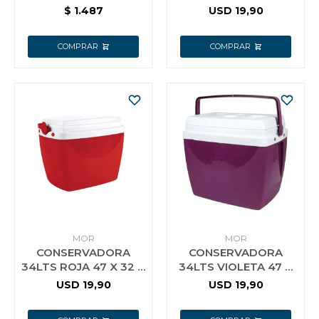
CIRCULAR MOR
41
$
1.487
USD
19,90
MOR
MOR
CONSERVADORA
CONSERVADORA
34LTS ROJA 47 X 32 X
34LTS VIOLETA 47 X
41
32 X 41
USD
19,90
USD
19,90