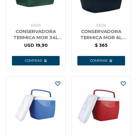
MOR
MOR
CONSERVADORA
CONSERVADORA
TERMICA MOR 34L
TERMICA MOR 6L
VERDE
NEGRA
USD
19,90
$
365