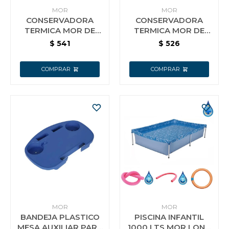
MOR
MOR
CONSERVADORA
CONSERVADORA
TERMICA MOR DE
TERMICA MOR DE
18LTS AZUL
18LTS ROJA
$
541
$
526
MOR
MOR
BANDEJA PLASTICO
PISCINA INFANTIL
MESA AUXILIAR PARA
1000 LTS MOR LONA