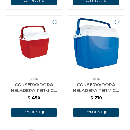
MOR
MOR
CONSERVADORA
CONSERVADORA
HELADERA TERMICA
HELADERA TERMICA
12LT ROJA
26LT AZUL 43 X 29 X
$
450
$
710
39