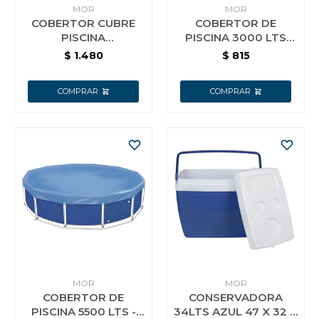
MOR
MOR
COBERTOR CUBRE
COBERTOR DE
PISCINA
PISCINA 3000 LTS
ESTRUCTURAL MOR
MOR
$
1.480
$
815
7600 LT
MOR
MOR
COBERTOR DE
CONSERVADORA
PISCINA 5500 LTS -
34LTS AZUL 47 X 32 X