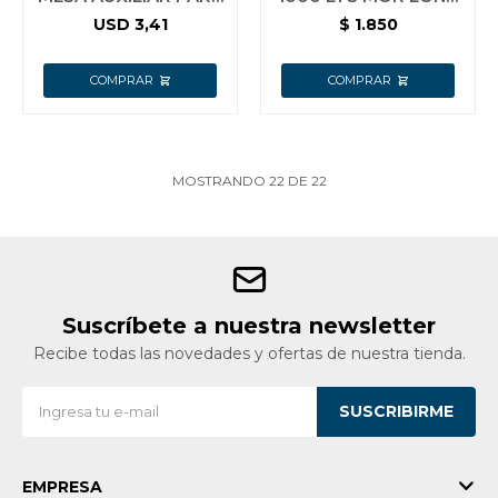
REPOSERA
REFORZADA +
USD
3,41
$
1.850
(GARR_121232470)
REGALOS
MOSTRANDO
22
DE
22
Suscríbete a nuestra newsletter
Recibe todas las novedades y ofertas de nuestra tienda.
SUSCRIBIRME
EMPRESA