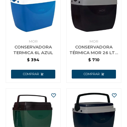
MOR
MOR
CONSERVADORA
CONSERVADORA
TERMICA 6L AZUL
TÉRMICA MOR 26 LTS.
NEGRO
$
394
$
710