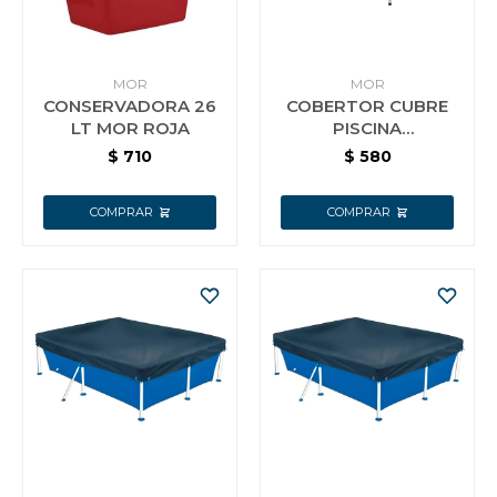
Vestimenta y calzado
MOR
MOR
CONSERVADORA 26
COBERTOR CUBRE
LT MOR ROJA
PISCINA
ESTRUCTURAL MOR
$
710
$
580
1000 LTS