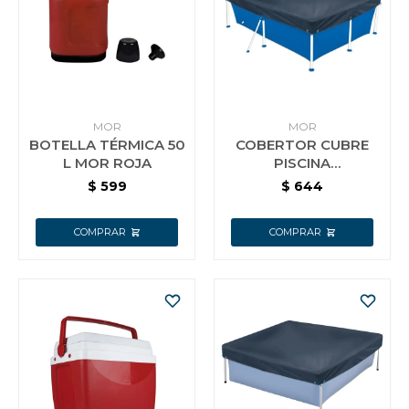
Jardín y Aire Libre
Mascotas
MOR
MOR
BOTELLA TÉRMICA 50
COBERTOR CUBRE
L MOR ROJA
PISCINA
ESTRUCTURAL MOR
$
599
$
644
Bazar
1500 LTS
Juguetes y artículos para bebé
Gastronomía
Ferretería