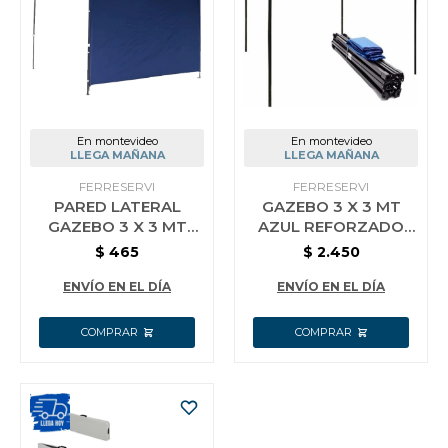
Jardín y Aire Libre
Mascotas
En montevideo
En montevideo
LLEGA MAÑANA
LLEGA MAÑANA
FERRESERVI
FERRESERVI
PARED LATERAL
GAZEBO 3 X 3 MT
Bazar
GAZEBO 3 X 3 MT
AZUL REFORZADO
AZUL
PLEGABLE AUTO
$
465
$
2.450
ARMABLE
Juguetes y artículos para bebé
ENVÍO EN EL DÍA
ENVÍO EN EL DÍA
Gastronomía
Ferretería