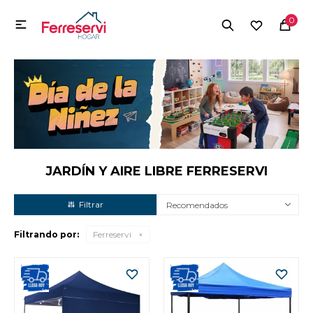
MI CUENTA
0

Menú
Herramientas y Construcción
Electrodomésticos
Herramientas y Construcción
Electrodomésticos
JARDÍN Y AIRE LIBRE FERRESERVI
Recomendados
Tecnología
Filtrando por:
Ferreservi
Deportes
Camping