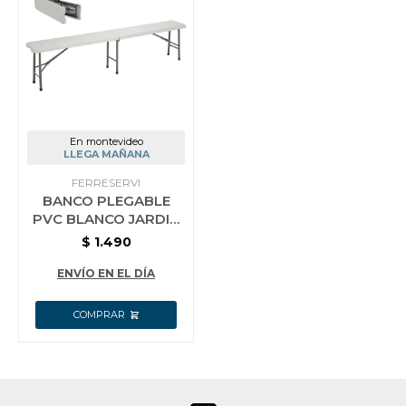
Vestimenta y calzado
En montevideo
LLEGA MAÑANA
FERRESERVI
BANCO PLEGABLE
PVC BLANCO JARDIN
1.80MT
$
1.490
ENVÍO EN EL DÍA