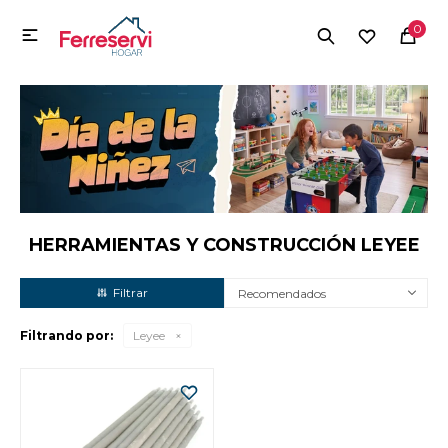
MI CUENTA
0

Menú
Herramientas y Construcción
Electrodomésticos
Herramientas y Construcción
Electrodomésticos
HERRAMIENTAS Y CONSTRUCCIÓN LEYEE
Recomendados
Tecnología
Filtrando por:
Leyee
Deportes
Camping