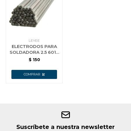
Jardín y Aire Libre
Mascotas
LEYEE
ELECTRODOS PARA
SOLDADORA 2.5 6013
BRIDGE 1 KG
$
150
Bazar
Juguetes y artículos para bebé
Gastronomía
Ferretería
Suscríbete a nuestra newsletter