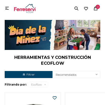
MI CUENTA
0

Menú
Herramientas y Construcción
Electrodomésticos
Herramientas y Construcción
Electrodomésticos
HERRAMIENTAS Y CONSTRUCCIÓN
ECOFLOW
Tecnología
Recomendados
Filtrando por:
Ecoflow
Deportes
Camping