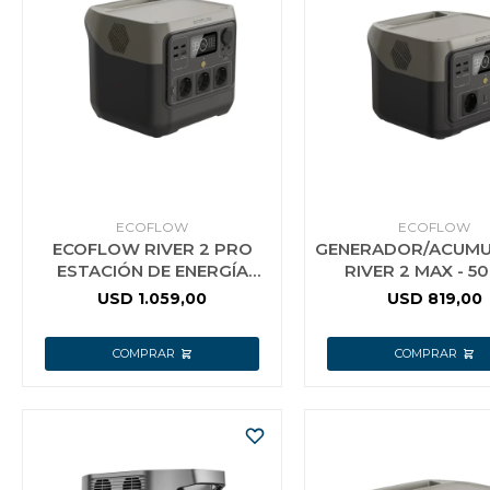
Jardín y Aire Libre
Mascotas
Bazar
ECOFLOW
ECOFLOW
ECOFLOW RIVER 2 PRO
GENERADOR/ACUM
ESTACIÓN DE ENERGÍA
RIVER 2 MAX - 5
PORTÁTIL 8 KG
USD
1.059,00
USD
819,00
Juguetes y artículos para bebé
Gastronomía
Ferretería