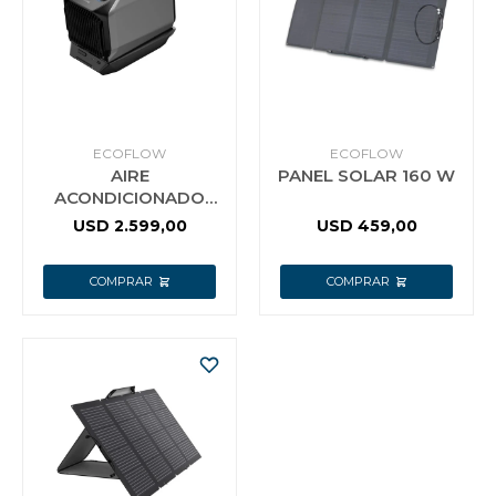
Jardín y Aire Libre
Mascotas
ECOFLOW
ECOFLOW
AIRE
PANEL SOLAR 160 W
ACONDICIONADO
PORTATIL ECOFLOW
USD
2.599,00
USD
459,00
Bazar
WAVE 2
Juguetes y artículos para bebé
Gastronomía
Ferretería