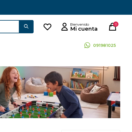
0
091981025