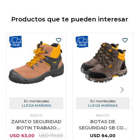
Productos que te pueden interesar
En montevideo
En montevideo
LLEGA MAÑANA
LLEGA MAÑANA
INGCO
INGCO
ZAPATO SEGURIDAD
BOTAS DE
BOTIN TRABAJO
SEGURIDAD SB CON
INGCO TALLE 44
PUNTERA ACERO
USD
63,00
USD
70,00
USD
64,00