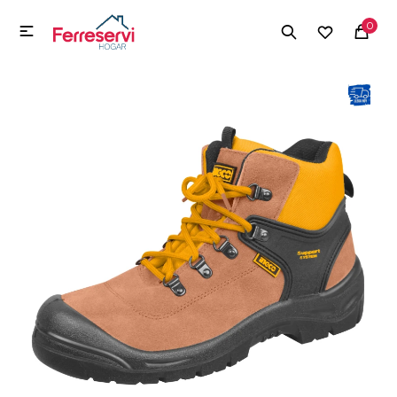
MI CUENTA
0

Menú
Herramientas y Construcción
Electrodomésticos
Herramientas y Construcción
Electrodomésticos
Tecnología
Deportes
Camping