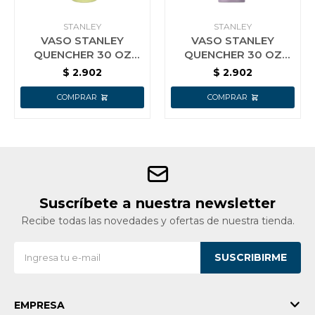
STANLEY
STANLEY
VASO STANLEY
VASO STANLEY
QUENCHER 30 OZ
QUENCHER 30 OZ
(0.88 L) POMELO
(0.88 L) LILAC
$
2.902
$
2.902
Suscríbete a nuestra newsletter
Recibe todas las novedades y ofertas de nuestra tienda.
SUSCRIBIRME
EMPRESA