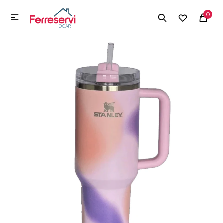
MI CUENTA
0

Menú
Herramientas y Construcción
Electrodomésticos
Herramientas y Construcción
Electrodomésticos
Tecnología
Deportes
Camping