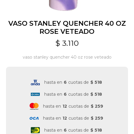
Jardín y Aire Libre
VASO STANLEY QUENCHER 40 OZ
ROSE VETEADO
Mascotas
$
3.110
vaso stanley quencher 40 oz rose veteado
Bazar
hasta en
6
cuotas de
$ 518
Juguetes y artículos para bebé
hasta en
6
cuotas de
$ 518
Gastronomía
hasta en
12
cuotas de
$ 259
hasta en
12
cuotas de
$ 259
Ferretería
hasta en
6
cuotas de
$ 518