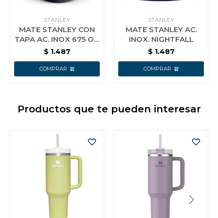
STANLEY
STANLEY
MATE STANLEY CON
MATE STANLEY AC.
TAPA AC. INOX 675 OZ
INOX. NIGHTFALL
NEGRO
$
1.487
$
1.487
Productos que te pueden interesar