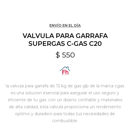
Jardín y Aire Libre
ENVÍO EN EL DÍA
VALVULA PARA GARRAFA
Mascotas
SUPERGAS C-GAS C20
$
550
Bazar
Juguetes y artículos para bebé
la valvula para garrafa de 13 kg de gas glp de la marca cgas
es una solucion esencial para asegurar el uso seguro y
eficiente de tu gas. con un diseno confiable y materiales
Gastronomía
de alta calidad, esta valvula proporciona un rendimiento
optimo y duradero para todas tus necesidades de
combustible.
Ferretería