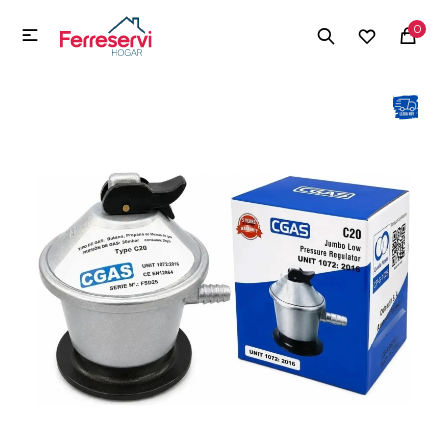
MI CUENTA
0

Menú
Herramientas y Construcción
Electrodomésticos
Herramientas y Construcción
Electrodomésticos
Tecnología
Deportes
Camping