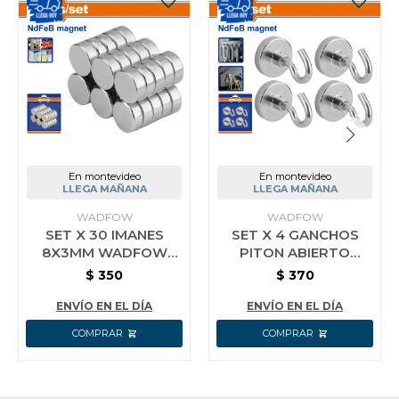
En montevideo
En montevideo
LLEGA MAÑANA
LLEGA MAÑANA
WADFOW
WADFOW
SET X 30 IMANES
SET X 4 GANCHOS
8X3MM WADFOW
PITON ABIERTO
WZE1K11
IMANTADO WZE2K11
$
350
$
370
WADFOW
ENVÍO EN EL DÍA
ENVÍO EN EL DÍA