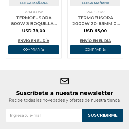
LLEGA MAÑANA
LLEGA MAÑANA
WADFOW
WADFOW
TERMOFUSORA
TERMOFUSORA
800W 3 BOQUILLAS
2000W 20-63MM 0-
WADFOW WWM1L15
300 WADFOW
USD
38,00
USD
65,00
WWM1L20
ENVÍO EN EL DÍA
ENVÍO EN EL DÍA
Suscríbete a nuestra newsletter
Recibe todas las novedades y ofertas de nuestra tienda.
SUSCRIBIRME