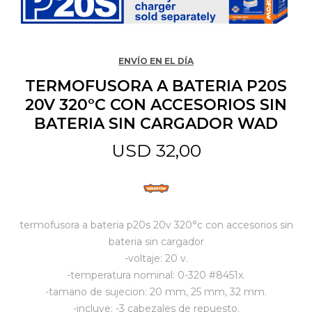
Jardín y Aire Libre
ENVÍO EN EL DÍA
TERMOFUSORA A BATERIA P20S
Mascotas
20V 320°C CON ACCESORIOS SIN
BATERIA SIN CARGADOR WAD
Bazar
USD
32,00
Juguetes y artículos para bebé
termofusora a bateria p20s 20v 320°c con accesorios sin
Gastronomía
bateria sin cargador
-voltaje: 20 v.
-temperatura nominal: 0-320 #8451x.
Ferretería
-tamano de sujecion: 20 mm, 25 mm, 32 mm.
-incluye: -3 cabezales de repuesto.