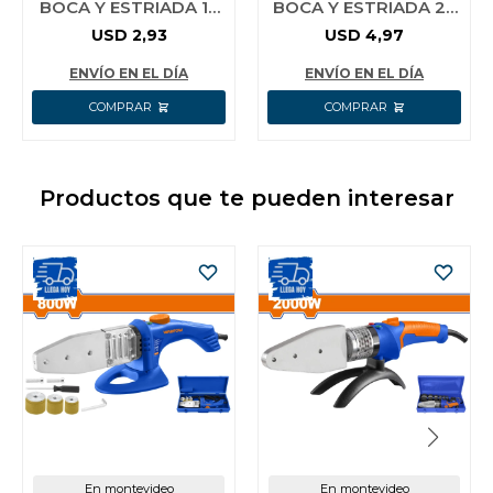
BOCA Y ESTRIADA 13
BOCA Y ESTRIADA 22
MM CR-V INGCO
MM CR-V INGCO
USD
2,93
USD
4,97
HCSPA131
HCSPA221
ENVÍO EN EL DÍA
ENVÍO EN EL DÍA
Productos que te pueden interesar
En montevideo
En montevideo