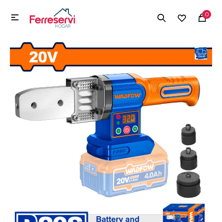
MI CUENTA
0

Menú
Herramientas y Construcción
Electrodomésticos
Herramientas y Construcción
Electrodomésticos
Tecnología
Deportes
Camping