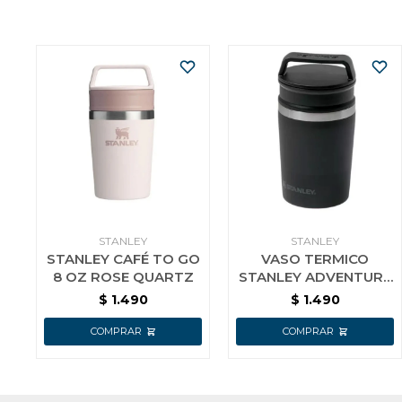
STANLEY
STANLEY
STANLEY CAFÉ TO GO
VASO TERMICO
8 OZ ROSE QUARTZ
STANLEY ADVENTURE
NEGRO INOX MUG 8
$
1.490
$
1.490
OZ. 10-02887-035