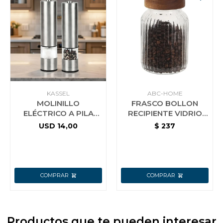
KASSEL
ABC-HOME
MOLINILLO
FRASCO BOLLON
ELÉCTRICO A PILA
RECIPIENTE VIDRIO
PARA SAL O PIMIENTA
C/TAPA DE MADERA
USD
14,00
$
237
KASSEL KS-MPS4
DE 1000 ML
Productos que te pueden interesar