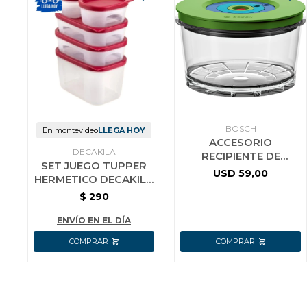
BOSCH
En montevideo
LLEGA HOY
ACCESORIO
DECAKILA
RECIPIENTE DE
SET JUEGO TUPPER
ALMACENAMIENTO AL
USD
59,00
HERMETICO DECAKILA
VACIO MMZV0SB1
5 PIEZAS
$
290
ENVÍO EN EL DÍA