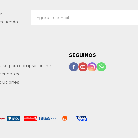
r
a tienda.
SEGUINOS
paso para comprar online




recuentes
oluciones