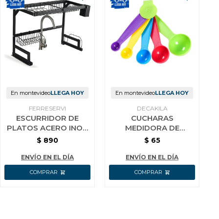
En montevideo
LLEGA HOY
En montevideo
LLEGA HOY
FERRESERVI
DECAKILA
ESCURRIDOR DE
CUCHARAS
PLATOS ACERO INOX
MEDIDORA DE
SOBRE FREGADERO
PLASTICO DECAKILA
$
890
$
65
65 X 32 X 52 CM
KMTT070B
ENVÍO EN EL DÍA
ENVÍO EN EL DÍA