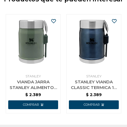
STANLEY
STANLEY
VIANDA JARRA
STANLEY VIANDA
STANLEY ALIMENTOS
CLASSIC TERMICA 14
TERMICA 14OZ 10-
OZ AZUL
$
2.389
$
2.389
09382-037