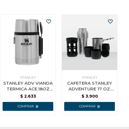
STANLEY
STANLEY
STANLEY ADV VIANDA
CAFETERA STANLEY
TERMICA ACE.18OZ
ADVENTURE 17 OZ.
10-01287-038
AC.INOX.
$
2.633
$
3.900